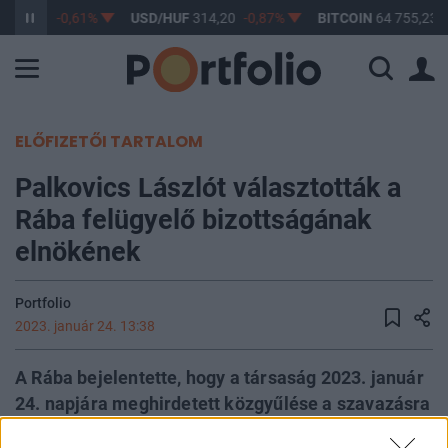
363,17
-0,61%
USD/HUF
314,20
-0,87%
BITCOIN
64 755,23
ELŐFIZETŐI TARTALOM
Palkovics Lászlót választották a
Rába felügyelő bizottságának
elnökének
Portfolio
2023. január 24. 13:38
A Rába bejelentette, hogy a társaság 2023. január
24. napjára meghirdetett közgyűlése a szavazásra
jogosító részvények tulajdonosainak 82,2