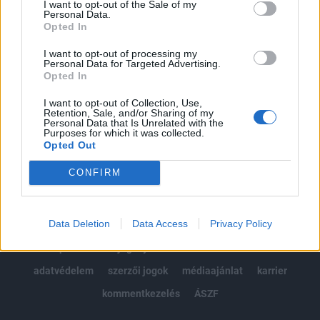
I want to opt-out of the Sale of my
Kötéslisták: BÉT elmúlt 2 év napon belüli
Personal Data.
kötéslistái
Opted In
I want to opt-out of processing my
Előfizetés
Personal Data for Targeted Advertising.
Opted In
I want to opt-out of Collection, Use,
MÁR ELŐFIZETŐNK VAGY?
BEJELENTKEZÉS
Retention, Sale, and/or Sharing of my
Personal Data that Is Unrelated with the
Purposes for which it was collected.
Opted Out
CONFIRM
Data Deletion
Data Access
Privacy Policy
© 2026 Portfolio
impresszum
jogi nyilatkozat
süti beállítások
adatvédelem
szerzői jogok
médiaajánlat
karrier
kommentkezelés
ÁSZF