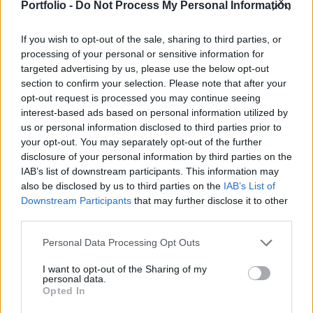
százalékos részvétele mellett az előzetesen
Portfolio -
Do Not Process My Personal Information
meghirdetett napirendnek megfelelően lezajlott.
If you wish to opt-out of the sale, sharing to third parties, or
A közgyűlés a következő határozatokat hozta: A közgyűlés
processing of your personal or sensitive information for
targeted advertising by us, please use the below opt-out
visszahívta a felügyelőbizottságból és az audit
section to confirm your selection. Please note that after your
bizottságból Lepsényi Istvánt, a felügyelőbizottság tagját
opt-out request is processed you may continue seeing
és egyben elnökét, továbbá az audit bizottság tagját. A
interest-based ads based on personal information utilized by
közgyűlés, a közgyűlést követő naptól 2027. április 30.
us or personal information disclosed to third parties prior to
napjáig tartó, határozott időtartamra a felügyelőbizottság
your opt-out. You may separately opt-out of the further
és az audit bizottság...
disclosure of your personal information by third parties on the
IAB’s list of downstream participants. This information may
also be disclosed by us to third parties on the
IAB’s List of
KEDVES OLVASÓNK!
Downstream Participants
that may further disclose it to other
third parties.
A keresett cikk a portfolio.hu hírarchívumához
tartozik, melynek olvasása előfizetéses
Personal Data Processing Opt Outs
regisztrációhoz kötött.
I want to opt-out of the Sharing of my
personal data.
Az előfizetés a következőket tartalmazza:
Opted In
Portfolio.hu teljes cikkarchívum