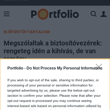
A Paksi Atomerőmű összteljesítménye 225 MW. A Duna vízállá
ELŐFIZETŐI TARTALOM
Megszólaltak a biztosítóvezérek:
rengeteg idén a kihívás, de van
remény
Portfolio -
Do Not Process My Personal Information
Portfolio
2023. március 08. 14:03
If you wish to opt-out of the sale, sharing to third parties, or
processing of your personal or sensitive information for
Az infláció, az egyre magasabb tulajdonosi
targeted advertising by us, please use the below opt-out
section to confirm your selection. Please note that after your
megtérülési elvárásoknak való megfelelés, a
opt-out request is processed you may continue seeing
szabályozási bizonytalanságok és a HR-kihívások
interest-based ads based on personal information utilized by
is megoldandó problémát jelnetenek a biztosítási