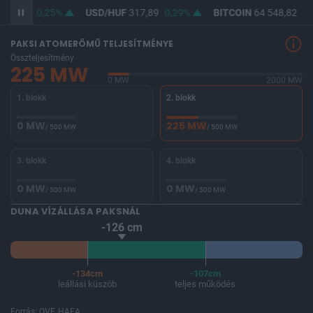
366,32
0,25%
USD/HUF
317,89
0,29%
BITCOIN
64 548,82
0,
PAKSI ATOMERŐMŰ TELJESÍTMÉNYE
Összteljesítmény
225 MW
0 MW
2000 MW
1. blokk
2. blokk
0 MW
225 MW
/ 500 MW
/ 500 MW
3. blokk
4. blokk
0 MW
0 MW
/ 500 MW
/ 500 MW
DUNA VÍZÁLLÁSA PAKSNÁL
-126 cm
-134cm
-107cm
leállási küszöb
teljes működés
Forrás: OVF, HAEA