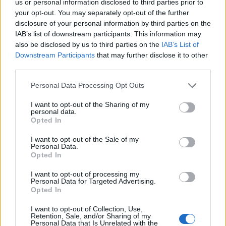
us or personal information disclosed to third parties prior to
szektorban - derült ki Biztosítás konferenciánk
your opt-out. You may separately opt-out of the further
disclosure of your personal information by third parties on the
vezérpaneljén, amelyen Czene Árpád (NN),
IAB’s list of downstream participants. This information may
Dinsdale Julianna (UNIQA), Nyilasy Bence
also be disclosed by us to third parties on the
IAB’s List of
(Wáberer) és Alexander Viktor Protsenko (Allianz
Downstream Participants
that may further disclose it to other
Hungária) beszélgetett a szektor jövőjéről.
third parties.
Czene Árpád (NN Biztosító) a kérdésre, hogy mi lesz a
Personal Data Processing Opt Outs
három legnagyobb kihívás idén a biztosítási szektorban,
I want to opt-out of the Sharing of my
azt felelte, „végre van kihívás, az elmúlt években arról
personal data.
Opted In
beszéltünk, hogy a láthatatlan fintech insurtech
fenyegetéssel kell szembenézni, vagy mi lesz, ha az
I want to opt-out of the Sale of my
egészség szektort megreformálja az állam. De most
Personal Data.
Opted In
helyzet van, „time to shine!”, a legnagyobb kihívás...
I want to opt-out of processing my
Personal Data for Targeted Advertising.
KEDVES OLVASÓNK!
Opted In
A keresett cikk a portfolio.hu hírarchívumához
I want to opt-out of Collection, Use,
Retention, Sale, and/or Sharing of my
tartozik, melynek olvasása előfizetéses
Personal Data that Is Unrelated with the