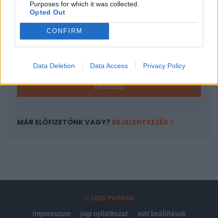
Purposes for which it was collected.
regisztrációhoz kötött.
Opted Out
Az előfizetés a következőket tartalmazza:
CONFIRM
Portfolio.hu teljes cikkarchívum
Kötéslisták: BÉT elmúlt 2 év napon belüli
kötéslistái
Data Deletion
Data Access
Privacy Policy
Előfizetés
MÁR ELŐFIZETŐNK VAGY?
BEJELENTKEZÉS
© 2026 Portfolio
impresszum
jogi nyilatkozat
süti beállítások