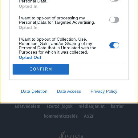
kötéslistái
Personal Data.
Opted In
Előfizetés
I want to opt-out of processing my
Personal Data for Targeted Advertising.
Opted In
MÁR ELŐFIZETŐNK VAGY?
BEJELENTKEZÉS
I want to opt-out of Collection, Use,
Retention, Sale, and/or Sharing of my
Personal Data that Is Unrelated with the
Purposes for which it was collected.
Opted Out
CONFIRM
© 2026 Portfolio
Data Deletion
Data Access
Privacy Policy
impresszum
jogi nyilatkozat
süti beállítások
adatvédelem
szerzői jogok
médiaajánlat
karrier
kommentkezelés
ÁSZF