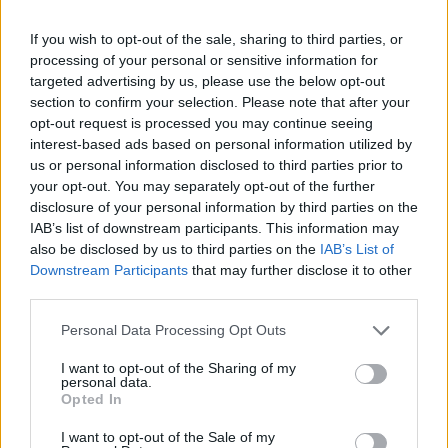
2023-ban a BMW Group Magyarország az egy évvel
If you wish to opt-out of the sale, sharing to third parties, or
korábbihoz képest 12 százalékkal több, 5 921 autót adott
processing of your personal or sensitive information for
el Magyarországon, ez zsinórban harmadik éve rekordot
targeted advertising by us, please use the below opt-out
jelent. Utoljára 2008-ban nyerte meg az eladási versenyt
section to confirm your selection. Please note that after your
itthon a prémium szegmensben a BMW, tavaly viszont 15
opt-out request is processed you may continue seeing
év után ismét Magyarország legnépszerűbb
interest-based ads based on personal information utilized by
prémiummárkája lett. A teljes eladáson belül a BMW márka
us or personal information disclosed to third parties prior to
your opt-out. You may separately opt-out of the further
eladásai...
disclosure of your personal information by third parties on the
IAB’s list of downstream participants. This information may
also be disclosed by us to third parties on the
IAB’s List of
KEDVES OLVASÓNK!
Downstream Participants
that may further disclose it to other
A keresett cikk a portfolio.hu hírarchívumához
third parties.
tartozik, melynek olvasása előfizetéses
Personal Data Processing Opt Outs
regisztrációhoz kötött.
I want to opt-out of the Sharing of my
Az előfizetés a következőket tartalmazza:
personal data.
Opted In
Portfolio.hu teljes cikkarchívum
Kötéslisták: BÉT elmúlt 2 év napon belüli
I want to opt-out of the Sale of my