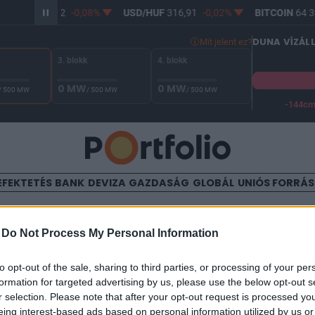
R/HUF
365,12
-0,08%
USD/HUF
316,91
-0,02%
BITCOIN
64 39
DUNA VÍZÁL
Mit jelent ez?
3. blokk
4. blokk
0 MW
0 MW
/ 500 MW
/ 500 MW
/ 500 MW
-144c
A Duna vízállása Paksnál -128 cm. A biztonsági határ -144 cm,
EFEKTETÉS
BANK
DEVIZA
GAZDASÁG
GLOBÁL
UNIÓS FORRÁ
TALOM
-
Do Not Process My Personal Information
itte a prímet
to opt-out of the sale, sharing to third parties, or processing of your per
formation for targeted advertising by us, please use the below opt-out s
r selection. Please note that after your opt-out request is processed y
eing interest-based ads based on personal information utilized by us or