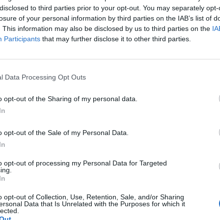
disclosed to third parties prior to your opt-out. You may separately opt-
losure of your personal information by third parties on the IAB’s list of
pján felemás teljesítményt nyújtottak a hazai nagypa
. This information may also be disclosed by us to third parties on the
IA
kom, mínuszban zárt a Mol és a Richter.
Participants
that may further disclose it to other third parties.
t Day 2026Október 21-én jön a Portfolio Investment Day 2026, a
k a választ a befektetőket leginkább foglalkoztató kérdésekre. M
l Data Processing Opt Outs
 következő évek nyertesei, mire számíthatunk a részvény-, kötvény
ogyan érdemes portfóliót építeni egy gyorsan változó...
o opt-out of the Sharing of my personal data.
In
ASÓNK!
o opt-out of the Sale of my Personal Data.
a portfolio.hu hírarchívumához tartozik, melynek olvasása előf
In
ötött.
to opt-out of processing my Personal Data for Targeted
ing.
övetkezőket tartalmazza:
In
 teljes cikkarchívum
 BÉT elmúlt 2 év napon belüli
o opt-out of Collection, Use, Retention, Sale, and/or Sharing
ersonal Data that Is Unrelated with the Purposes for which it
lected.
Out