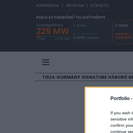
|
|
EU
KONFERENCIA
ÁRFOLYAM
ELŐFIZETÉS
PAKSI ATOMERŐMŰ TELJESÍTMÉNYE
Összteljesítmény
1. blokk
2. blokk
225 MW
0 MW
225 MW
/ 500 MW
0 MW
2000 MW
A Paksi Atomerőmű összteljesítménye 225 MW. 
TISZA-KORMÁNY
SIGNATURE
HÁBORÚ
B
ELŐFIZETŐI TAR
Portfolio 
Az OTP v
If you wish 
sensitive in
Portfolio
confirm you
2024. május 14. 17:24
continue se