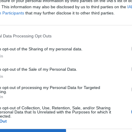
vényindexbe való felvétel előtt is.
losure of your personal information by third parties on the IAB’s list of
. This information may also be disclosed by us to third parties on the
IA
gyorsjelentésével együtt bejelentette, hogy tíz az egyhez arányb
Participants
that may further disclose it to other third parties.
hajt végre. Elemzők szerint a felosztás célja, hogy vonzóbbá teg
ra és elősegítse az Nvidia felvételét a Dow Jones indexbe. Kap
ud hibázni a tőzsde legnagyobb csillaga, brutális növekedésben.
l Data Processing Opt Outs
o opt-out of the Sharing of my personal data.
ASÓNK!
In
a portfolio.hu hírarchívumához tartozik, melynek olvasása előf
o opt-out of the Sale of my Personal Data.
ötött.
In
övetkezőket tartalmazza:
to opt-out of processing my Personal Data for Targeted
 teljes cikkarchívum
ing.
 BÉT elmúlt 2 év napon belüli
In
o opt-out of Collection, Use, Retention, Sale, and/or Sharing
ersonal Data that Is Unrelated with the Purposes for which it
lected.
Előfizetés
Out