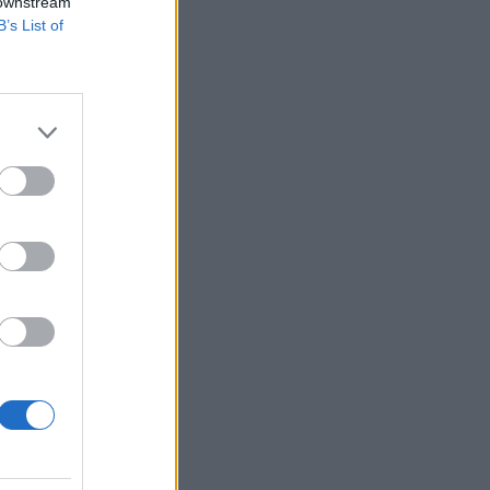
 downstream
B’s List of
an
ye a részvényeket a
csolódó cikkünk
..
izetéses