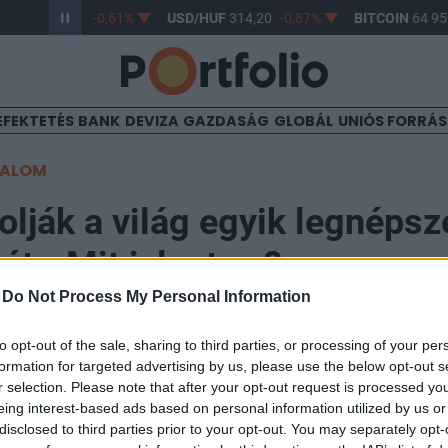
/HUF
363,17
-0,61%
USD/HUF
314,20
-0,87%
BITCOIN
64 956
EFEKTETÉS
BANK
DEVIZA
GAZDASÁG
GLOBÁL
UNIÓS FORRÁ
TALOM
olják a világ egyik legnéps
t - Mit jelent ez?
-
Do Not Process My Personal Information
to opt-out of the sale, sharing to third parties, or processing of your per
formation for targeted advertising by us, please use the below opt-out s
r selection. Please note that after your opt-out request is processed y
nyfelosztást jelentett be szerdán, azonban a vállalat 
eing interest-based ads based on personal information utilized by us or
deklődését növelheti, hanem előkészítheti a terepet a 
disclosed to third parties prior to your opt-out. You may separately opt-