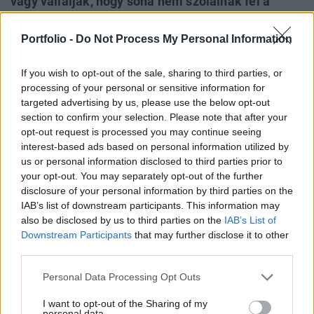
vagy vállalják, hogy soha nem szólalnak fel a
vállalat ellen - írja a CNBC. A GenAI banki
környezetben való hasznosításáról is szó
Portfolio -
Do Not Process My Personal Information
lesz június 11-ei Financial IT konferenciánkon.
If you wish to opt-out of the sale, sharing to third parties, or
Regisztráció és részletek itt!
processing of your personal or sensitive information for
targeted advertising by us, please use the below opt-out
"Ahogy azt a dolgozókkal is megosztottuk, fontos
section to confirm your selection. Please note that after your
frissítéseket hajtunk végre a kilépési folyamatunkban" -
opt-out request is processed you may continue seeing
mondta az OpenAI szóvivője a CNBC-nek adott
interest-based ads based on personal information utilized by
nyilatkozatában. "Nem vettük el és soha nem is fogjuk
us or personal information disclosed to third parties prior to
elvenni a megszerzett részvényeket, még akkor sem, ha az
your opt-out. You may separately opt-out of the further
emberek nem írták alá a távozási dokumentumokat.
disclosure of your personal information by third parties on the
Eltávolítjuk a távozást tiltó záradékokat a szokásos
IAB’s list of downstream participants. This information may
also be disclosed by us to third parties on the
IAB’s List of
távozási...
Downstream Participants
that may further disclose it to other
third parties.
KEDVES OLVASÓNK!
Personal Data Processing Opt Outs
A keresett cikk a portfolio.hu hírarchívumához
I want to opt-out of the Sharing of my
tartozik, melynek olvasása előfizetéses
personal data.