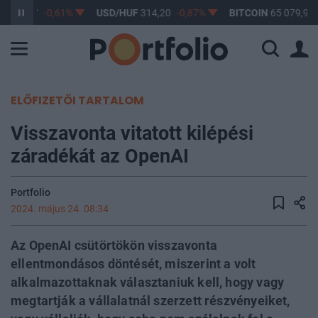
F
363,17
-0,61%
USD/HUF
314,20
-0,87%
BITCOIN
65 079,93
ELŐFIZETŐI TARTALOM
Visszavonta vitatott kilépési
záradékát az OpenAI
Portfolio
2024. május 24. 08:34
Az OpenAI csütörtökön visszavonta
ellentmondásos döntését, miszerint a volt
alkalmazottaknak választaniuk kell, hogy vagy
megtartják a vállalatnál szerzett részvényeiket,