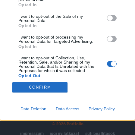
Opted In
regisztrációhoz kötött.
I want to opt-out of the Sale of my
Az előfizetés a következőket tartalmazza:
Personal Data.
Portfolio.hu teljes cikkarchívum
Opted In
Kötéslisták: BÉT elmúlt 2 év napon belüli
I want to opt-out of processing my
kötéslistái
Personal Data for Targeted Advertising.
Opted In
Előfizetés
I want to opt-out of Collection, Use,
Retention, Sale, and/or Sharing of my
Personal Data that Is Unrelated with the
Purposes for which it was collected.
Opted Out
MÁR ELŐFIZETŐNK VAGY?
BEJELENTKEZÉS
CONFIRM
Data Deletion
Data Access
Privacy Policy
© 2026 Portfolio
impresszum
jogi nyilatkozat
süti beállítások