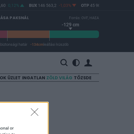
60
0,12%
BUX
146 563,2
-1,03%
OTP
45 900
-1,82%
MOL
LÁSA PAKSNÁL
Forrás: OVF, HAEA
-129 cm
m
biztonsági határ
-134cm
leállási küszöb
 a leállási küszöb -134 cm.
SOK
ÜZLET
INGATLAN
ZÖLD VILÁG
TŐZSDE
yanairnél
sonal or