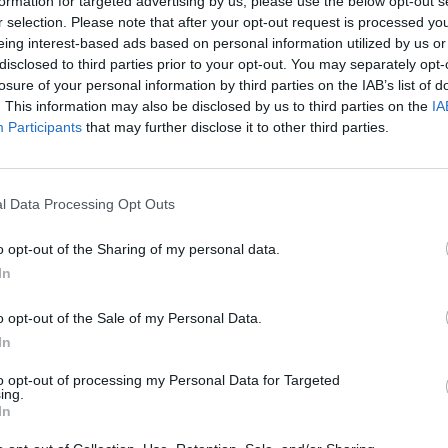
formation for targeted advertising by us, please use the below opt-out s
r selection. Please note that after your opt-out request is processed y
16
eing interest-based ads based on personal information utilized by us or
disclosed to third parties prior to your opt-out. You may separately opt-
losure of your personal information by third parties on the IAB’s list of
an teljesen digitális utasfelvételi rendszerre áll át,
. This information may also be disclosed by us to third parties on the
IA
ralapú beszállókártyákat és a repülőtéri check-in pu
Participants
that may further disclose it to other third parties.
zgató bejelentése szerint a változás már pár hónapon b
tozást hoz az utasok számára - írta meg a The Irish Ne
l Data Processing Opt Outs
ője egy dublini sajtótájékoztatón ismertette a terveket, miszerin
almazáson keresztül lehet majd bejelentkezni a járatokra. Ez azt
o opt-out of the Sharing of my personal data.
lőtérre érkezés előtt el kell végezniük a bejelentkezési folyama
In
onyság növelése és az utasfelvételi...
o opt-out of the Sale of my Personal Data.
In
ASÓNK!
to opt-out of processing my Personal Data for Targeted
a portfolio.hu hírarchívumához tartozik, melynek olvasása előf
ing.
ötött.
In
övetkezőket tartalmazza: