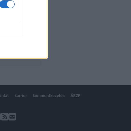
ánlat
karrier
kommentkezelés
ÁSZF