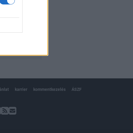
ánlat
karrier
kommentkezelés
ÁSZF