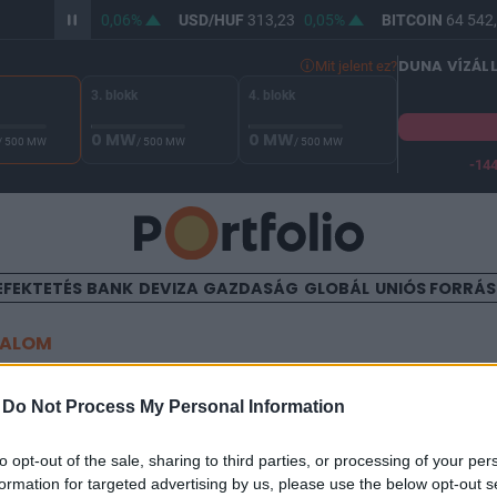
/HUF
361,94
0,06%
USD/HUF
313,23
0,05%
BITCOIN
64 542,
DUNA VÍZÁL
Mit jelent ez?
3. blokk
4. blokk
0 MW
0 MW
/ 500 MW
/ 500 MW
/ 500 MW
-14
A Duna vízállása Paksnál -132 cm. A biztonsági határ -144 cm,
EFEKTETÉS
BANK
DEVIZA
GAZDASÁG
GLOBÁL
UNIÓS FORRÁ
TALOM
tat a dunaújvárosi vasmű: 
-
Do Not Process My Personal Information
béreket
to opt-out of the sale, sharing to third parties, or processing of your per
formation for targeted advertising by us, please use the below opt-out s