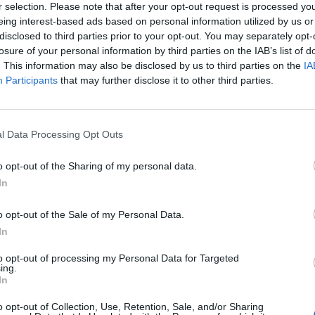
r selection. Please note that after your opt-out request is processed y
eing interest-based ads based on personal information utilized by us or
16
disclosed to third parties prior to your opt-out. You may separately opt-
losure of your personal information by third parties on the IAB’s list of
belső levél alapján a - múlt héten felszámolási eljárás
. This information may also be disclosed by us to third parties on the
IA
iatt országos hírekbe került - Liberty Dunaújváros n
Participants
that may further disclose it to other third parties.
n, azaz holnap megtörténik a szeptemberi bérek kifizet
m Önöket megnyugtatni a bérkifizetésekkel kapcsolatban. A mun
l Data Processing Opt Outs
okott rendben, minden jogszabályi előírást betartva történik. N
mberi bérek kifizetésében, így október 10-éig minden dolgozó
o opt-out of the Sharing of my personal data.
ink anyagi biztonságának biztosítása továbbra is kiemelten fon
In
o opt-out of the Sale of my Personal Data.
ASÓNK!
In
a portfolio.hu hírarchívumához tartozik, melynek olvasása előf
to opt-out of processing my Personal Data for Targeted
ötött.
ing.
In
övetkezőket tartalmazza:
o opt-out of Collection, Use, Retention, Sale, and/or Sharing
 teljes cikkarchívum