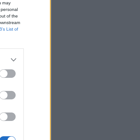
ou may
 personal
out of the
 downstream
ok
B’s List of
yugtatja
ése.
kabérek folyósítása
em várható
 megkapja
tos...
izetéses