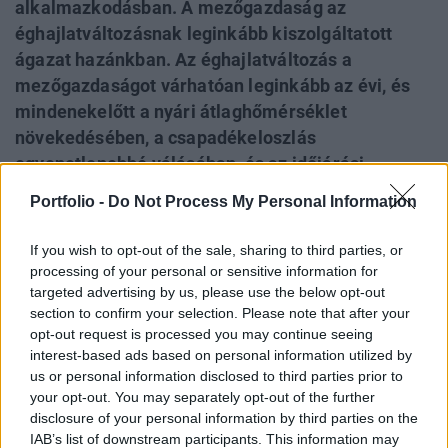
alkalmazkodásban. A mezőgazdaság az
éghajlatváltozásnak leginkább kiszolgáltatott
ágazat hazánkban. Az éghajlatváltozás a
mezőgazdaságot várhatóan leginkább az évi, és
mindenekelőtt a nyári átlaghőmérséklet
növekedésében, a csapadékeloszlás
egyenetlenebbé válásában, és az időjárási
szélsőségek gyakoriságának növekedésében
Portfolio -
Do Not Process My Personal Information
fogja sújtani. A változások ugyanakkor nem
ugyanolyan mértékben érezhetőek és hatnak az
If you wish to opt-out of the sale, sharing to third parties, or
ország különböző tájain. A 2022-ben és a 2024-
processing of your personal or sensitive information for
targeted advertising by us, please use the below opt-out
ben tapasztalt szélsőségesen aszályos időszakok
section to confirm your selection. Please note that after your
során megerősítést nyert, hogy az ország
opt-out request is processed you may continue seeing
hidrológiai szempontból kettészakadt, ami azt
interest-based ads based on personal information utilized by
jelenti, hogy a Dél- és Közép-Alföld különösen
us or personal information disclosed to third parties prior to
sérülékeny.
your opt-out. You may separately opt-out of the further
disclosure of your personal information by third parties on the
IAB’s list of downstream participants. This information may
Sustainable World 2026Szeptember 8-án jön az év egyik