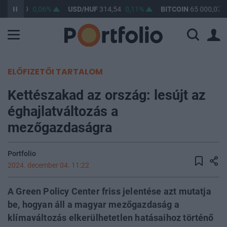
F
363,39
0,06%
USD/HUF
314,54
0,11%
BITCOIN
65 000,07
ELŐFIZETŐI TARTALOM
Kettészakad az ország: lesújt az
éghajlatváltozás a
mezőgazdaságra
Portfolio
2024. december 04. 11:22
A Green Policy Center friss jelentése azt mutatja
be, hogyan áll a magyar mezőgazdaság a
klímaváltozás elkerülhetetlen hatásaihoz történő