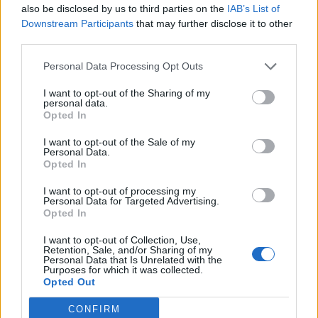
also be disclosed by us to third parties on the
IAB’s List of
legjelentősebb üzleti fenntarthatósági találkozója, a
Downstream Participants
that may further disclose it to other
Portfolio Sustainable World 2026. A szektorsemleges
third parties.
konferencia a zöld gazdasággal kapcsolatos
aktualitásokkal, a legégetőbb beavatkozási gyakorlatokkal
Personal Data Processing Opt Outs
foglalkozik, de emellett helyszíne a Green Awards
I want to opt-out of the Sharing of my
díjátadónak is. Részletek a linken.Információ és
personal data.
jelentkezésA mezőgazdaság...
Opted In
I want to opt-out of the Sale of my
Personal Data.
KEDVES OLVASÓNK!
Opted In
A keresett cikk a portfolio.hu hírarchívumához
I want to opt-out of processing my
Personal Data for Targeted Advertising.
tartozik, melynek olvasása előfizetéses
Opted In
regisztrációhoz kötött.
I want to opt-out of Collection, Use,
Az előfizetés a következőket tartalmazza:
Retention, Sale, and/or Sharing of my
Personal Data that Is Unrelated with the
Portfolio.hu teljes cikkarchívum
Purposes for which it was collected.
Opted Out
Kötéslisták: BÉT elmúlt 2 év napon belüli
kötéslistái
CONFIRM