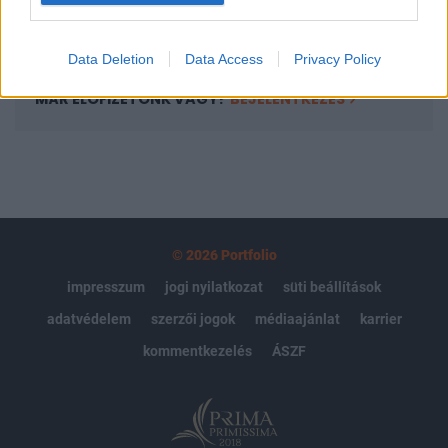
Előfizetés
Data Deletion
Data Access
Privacy Policy
MÁR ELŐFIZETŐNK VAGY?
BEJELENTKEZÉS
© 2026 Portfolio
impresszum
jogi nyilatkozat
süti beállítások
adatvédelem
szerzői jogok
médiaajánlat
karrier
kommentkezelés
ÁSZF