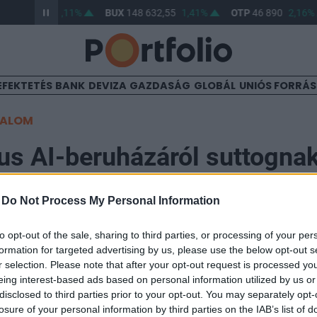
64 960,48
0,11%
BUX
148 632,55
1,41%
OTP
46 890
2,16%
EFEKTETÉS
BANK
DEVIZA
GAZDASÁG
GLOBÁL
UNIÓS FORRÁ
TALOM
us AI-beruházáról suttogna
s háza táján
-
Do Not Process My Personal Information
to opt-out of the sale, sharing to third parties, or processing of your per
7
formation for targeted advertising by us, please use the below opt-out s
r selection. Please note that after your opt-out request is processed y
 szerint a Meta Platforms több mint 200 milliárd doll
eing interest-based ads based on personal information utilized by us or
disclosed to third parties prior to your opt-out. You may separately opt-
atközpont létrehozására mesterséges intelligencia proj
losure of your personal information by third parties on the IAB’s list of