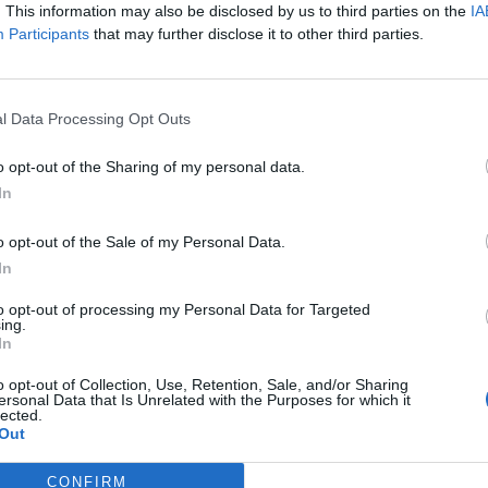
. This information may also be disclosed by us to third parties on the
IA
026Agentic AI, fintech harc és digitális bankolás - Technológia
Participants
that may further disclose it to other third parties.
! November 10-én jön a Portfolio Banking Technology, regisztrác
elentkezésA The Information beszámolója szerint a Meta Platfor
központ-komplexum építéséről, amely a vállalat mesterséges...
l Data Processing Opt Outs
ASÓNK!
o opt-out of the Sharing of my personal data.
In
a portfolio.hu hírarchívumához tartozik, melynek olvasása előf
ötött.
o opt-out of the Sale of my Personal Data.
In
övetkezőket tartalmazza:
 teljes cikkarchívum
to opt-out of processing my Personal Data for Targeted
ing.
 BÉT elmúlt 2 év napon belüli
In
o opt-out of Collection, Use, Retention, Sale, and/or Sharing
ersonal Data that Is Unrelated with the Purposes for which it
Előfizetés
lected.
Out
CONFIRM