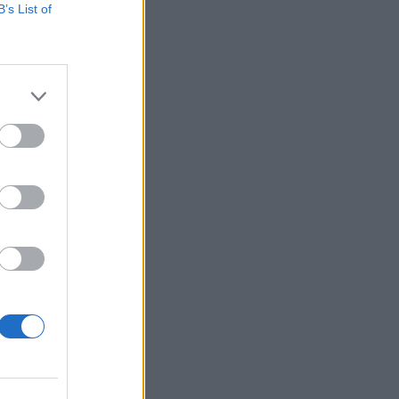
B’s List of
i és üzleti deep dive
ió és részletek
ms tárgyalásokat
izetéses