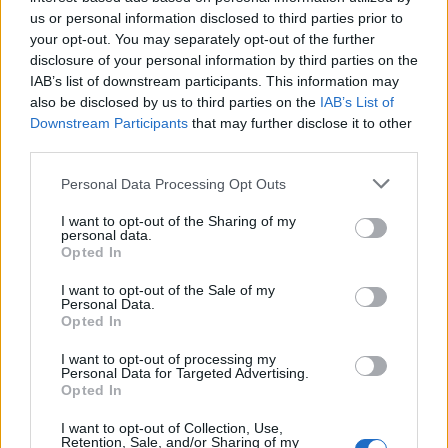
us or personal information disclosed to third parties prior to
vagy műtárgypiacról. Most érdemes jelentkezni!
your opt-out. You may separately opt-out of the further
Információ és jelentkezés
disclosure of your personal information by third parties on the
IAB’s list of downstream participants. This information may
also be disclosed by us to third parties on the
IAB’s List of
Az elmúlt egy hétben
Nagy Márton
kétszer is
Downstream Participants
that may further disclose it to other
összeült a hazai távközlési vállalatok vezetőivel,
third parties.
hogy a távközlési díjakról tárgyaljanak. A kormány
Personal Data Processing Opt Outs
közölte, hogy
önkéntes díjkorlátozást vár el
a
I want to opt-out of the Sharing of my
szolgáltatóktól az infláció megfékezése érdekében,
personal data.
Opted In
különben a szabályozás eszközéhez fordul. Volt szó
arról, hogy a kormány legalább 10 százalékos
I want to opt-out of the Sale of my
Personal Data.
díjcsökkentést vár el, de legutóbb már arról szóltak a
Opted In
hírek, hogy az idei évre előirányzott díjemeléseket
I want to opt-out of processing my
vonatnák vissza a távközlési szolgáltatókkal, akik
Personal Data for Targeted Advertising.
Opted In
egy hetet kapnak rá, hogy előálljanak ajánlataikkal.
I want to opt-out of Collection, Use,
Retention, Sale, and/or Sharing of my
EZ MEG IS TÖRTÉNT, SZERDÁN SORRA