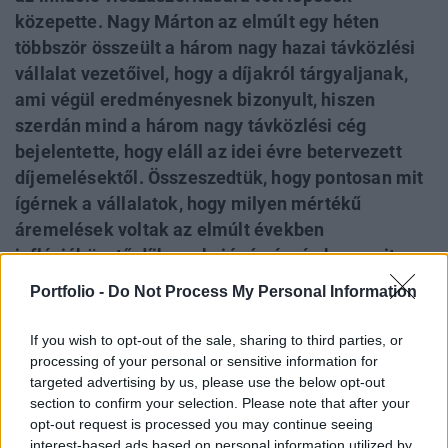
közepette. Nagy Márton az elmúlt egy héten
többször összeült a három nagy hazai távközlési
vállalat vezetőivel, hogy a díjakról tárgyaljanak,
ami végül eredményesnek bizonyult, hiszen
szerdán mind a három nagy távközlési cég
bejelentette, hogy eláll az idei évre betervezett
díjemelésektől. Összeszedtük, hogy pontosan mit
ígérnek a vállalatok, hogy milyen mértékű
áremelések voltak az elmúlt években
inflációkövető díjkorrekció címén, és hogy mit
jelent az a lépés a cégeknek.
Portfolio -
Do Not Process My Personal Information
If you wish to opt-out of the sale, sharing to third parties, or
PORTFOLIO INVESTMENT DAY 2025
processing of your personal or sensitive information for
Május 8-án lesz a Portfolio Investment Day 2025
targeted advertising by us, please use the below opt-out
befektetési konferenciánk, ahol profi szakemberek
section to confirm your selection. Please note that after your
osztják meg befektetési ötleteiket, legyen szó a
opt-out request is processed you may continue seeing
részvény-, állampapír-, nyersanyag-, kripto-, ingatlan-
interest-based ads based on personal information utilized by