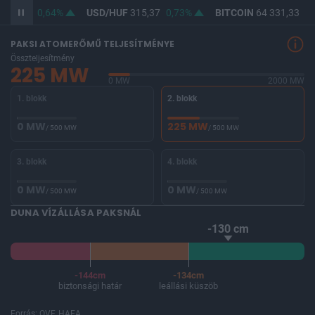
364,03
0,64%
USD/HUF
315,37
0,73%
BITCOIN
64 331,33
-0,
PAKSI ATOMERŐMŰ TELJESÍTMÉNYE
Összteljesítmény
225 MW
0 MW
2000 MW
1. blokk
2. blokk
0 MW
225 MW
/ 500 MW
/ 500 MW
3. blokk
4. blokk
0 MW
0 MW
/ 500 MW
/ 500 MW
DUNA VÍZÁLLÁSA PAKSNÁL
-130 cm
-144cm
-134cm
biztonsági határ
leállási küszöb
Forrás: OVF, HAEA