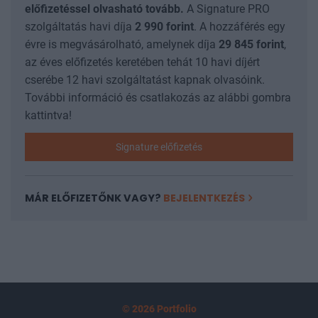
előfizetéssel olvasható tovább.
A Signature PRO
szolgáltatás havi díja
2 990
forint
. A hozzáférés egy
évre is megvásárolható, amelynek díja
29 845
forint
,
az éves előfizetés keretében tehát 10 havi díjért
cserébe 12 havi szolgáltatást kapnak olvasóink.
További információ és csatlakozás az alábbi gombra
kattintva!
Signature előfizetés
MÁR ELŐFIZETŐNK VAGY?
BEJELENTKEZÉS
© 2026 Portfolio