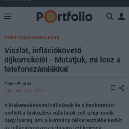
A Paksi Atomerőmű összteljesítménye 225 MW. A Duna vízállá
PORTFOLIO SIGNATURE
Viszlát, inflációkövető
díjkorrekció! - Mutatjuk, mi lesz a
telefonszámlákkal
Fekete Beatrix
2025. április 10. 13:30
A kiskereskedelmi vállalatok és a bankszektor
mellett a távközlési vállalatok volt a harmadik
nagy iparág, ami a kormány célkeresztjébe került
az infláció visszaszorítására tett lépések