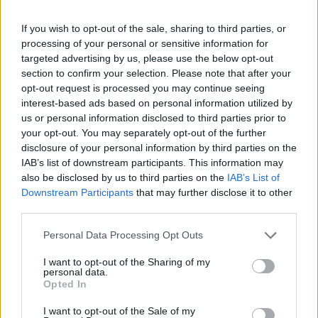
lejáró kötvények átütemezése érdekében.
If you wish to opt-out of the sale, sharing to third parties, or
Követeléskezelési trendek 2026A Portfolio és az EOS közös
processing of your personal or sensitive information for
szervezésű félnapos konferenciája a kintlévőség-kezelés
targeted advertising by us, please use the below opt-out
egyik fontos hazai szakmai eseménye, amelyet immár 11.
section to confirm your selection. Please note that after your
éve rendezünk meg. Idén szeptemberben kiemelt figyelmet
opt-out request is processed you may continue seeing
fordítunk azokra a témákra, amelyek jelenleg leginkább
interest-based ads based on personal information utilized by
formálják a szakmát: a változó gazdaságpolitikai
us or personal information disclosed to third parties prior to
your opt-out. You may separately opt-out of the further
környezet hatásaira, az új szabályozási...
disclosure of your personal information by third parties on the
IAB’s list of downstream participants. This information may
also be disclosed by us to third parties on the
IAB’s List of
KEDVES OLVASÓNK!
Downstream Participants
that may further disclose it to other
A keresett cikk a portfolio.hu hírarchívumához
third parties.
tartozik, melynek olvasása előfizetéses
Personal Data Processing Opt Outs
regisztrációhoz kötött.
I want to opt-out of the Sharing of my
Az előfizetés a következőket tartalmazza:
personal data.
Opted In
Portfolio.hu teljes cikkarchívum
Kötéslisták: BÉT elmúlt 2 év napon belüli
I want to opt-out of the Sale of my