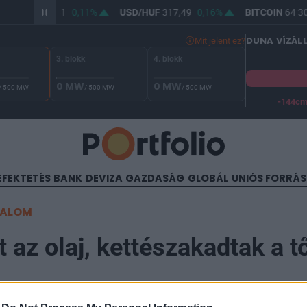
UR/HUF
365,81
0,11%
USD/HUF
317,49
0,16%
BITCOIN
64 30
DUNA VÍZÁL
Mit jelent ez?
3. blokk
4. blokk
0 MW
0 MW
/ 500 MW
/ 500 MW
/ 500 MW
-144c
A Duna vízállása Paksnál -127 cm. A biztonsági határ -144 cm,
EFEKTETÉS
BANK
DEVIZA
GAZDASÁG
GLOBÁL
UNIÓS FORRÁ
TALOM
 az olaj, kettészakadtak a 