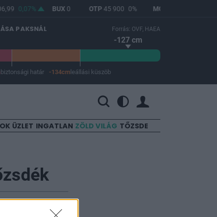
6,99
0,07%
BUX
0
OTP
45 900
0%
MOL
4 692
1,12%
LÁSA PAKSNÁL
Forrás: OVF, HAEA
-127 cm
m
biztonsági határ
-134cm
leállási küszöb
 a leállási küszöb -134 cm.
SOK
ÜZLET
INGATLAN
ZÖLD VILÁG
TŐZSDE
tőzsdék