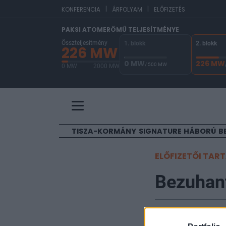
|
|
E
KONFERENCIA
ÁRFOLYAM
ELŐFIZETÉS
PAKSI ATOMERŐMŰ TELJESÍTMÉNYE
Összteljesítmény
1. blokk
2. blokk
226 MW
0 MW
226 MW
/ 500 MW
0 MW
2000 MW
A Paksi Atomerőmű összteljesítménye 226 MW. 
TISZA-KORMÁNY
SIGNATURE
HÁBORÚ
B
ELŐFIZETŐI TAR
Bezuhant
Portfolio
2025. május 05. 22:00