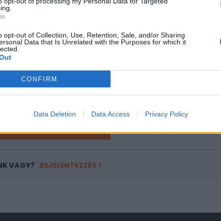
to opt-out of processing my Personal Data for Targeted
ing.
In
ASÓNK!
o opt-out of Collection, Use, Retention, Sale, and/or Sharing
a portfolio.hu hírarchívumához tartozik, melynek olvasása előf
ersonal Data that Is Unrelated with the Purposes for which it
ötött.
lected.
Out
övetkezőket tartalmazza:
CONFIRM
 teljes cikkarchívum
 BÉT elmúlt 2 év napon belüli
Data Deletion
Data Access
Privacy Policy
Előfizetés
NK VAGY?
BEJELENTKEZÉS