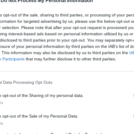
-
Do Not Process My Personal Information
alékot esett az olajár hétfő reggelre, miután az OPEC+
to opt-out of the sale, sharing to third parties, or processing of your per
termelés növeléséről. Európában kifejezetten jó hangu
formation for targeted advertising by us, please use the below opt-out s
r selection. Please note that after your opt-out request is processed y
gyar tőzsde is kinyitott a múlt hét csütörtöki és pént
eing interest-based ads based on personal information utilized by us or
elsősorban az OTP-nek köszönhetően felülteljesítő vo
disclosed to third parties prior to your opt-out. You may separately opt-
bank is új történelmi zárócsúcsot ért el. Ami a gazda
losure of your personal information by third parties on the IAB’s list of
-ban a szolgáltatóipari ISM index és a BMI is megérkez
. This information may also be disclosed by us to third parties on the
IA
Participants
that may further disclose it to other third parties.
ikai gazdasági aktivitás szempontjából. A fókusz már
dán dönt a Federal Reserve a kamatokról - erre várva e
ikai tőzsdéken. Május 8-án lesz a Portfolio Investmen
l Data Processing Opt Outs
erenciánk, ahol profi szakemberek osztják meg befektet
vény-, állampapír-, nyersanyag-, kripto-, ingatlan- vag
o opt-out of the Sharing of my personal data.
Most érdemes jelentkezni! Információ és jelentkezés
In
00 Megosztás Kisebb lefordulás lett a vége A nap végére elroml
o opt-out of the Sale of my Personal Data.
i tőzsdéken: az S&P 500 0,6 százalékos esése mellett a Nasdaq
In
w pedig 0,2 százalékos mínuszban...