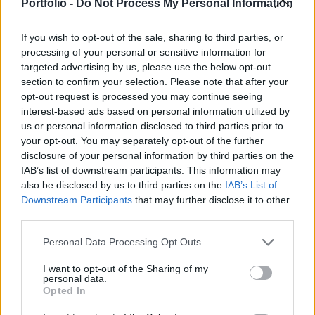
továbbra is aggályok merülnek fel a piaci
Portfolio -
Do Not Process My Personal Information
túlkínálattal kapcsolatban - tudósított a CNBC.
If you wish to opt-out of the sale, sharing to third parties, or
Portfolio Investment Day 2026Október 21-én jön a Portfolio
processing of your personal or sensitive information for
Investment Day 2026, ahol a piac vezető szakértőivel
targeted advertising by us, please use the below opt-out
section to confirm your selection. Please note that after your
keressük a választ a befektetőket leginkább foglalkoztató
opt-out request is processed you may continue seeing
kérdésekre. Meddig tarthat az AI-rali, kik lehetnek a
interest-based ads based on personal information utilized by
következő évek nyertesei, mire számíthatunk a részvény-,
us or personal information disclosed to third parties prior to
kötvény-, nyersanyag- és kriptopiacokon, és hogyan
your opt-out. You may separately opt-out of the further
érdemes portfóliót építeni egy gyorsan változó...
disclosure of your personal information by third parties on the
IAB’s list of downstream participants. This information may
also be disclosed by us to third parties on the
IAB’s List of
KEDVES OLVASÓNK!
Downstream Participants
that may further disclose it to other
third parties.
A keresett cikk a portfolio.hu hírarchívumához
tartozik, melynek olvasása előfizetéses
Personal Data Processing Opt Outs
regisztrációhoz kötött.
I want to opt-out of the Sharing of my
personal data.
Az előfizetés a következőket tartalmazza:
Opted In
Portfolio.hu teljes cikkarchívum