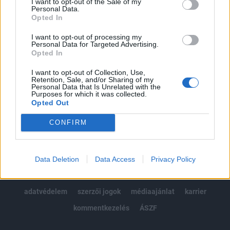
I want to opt-out of the Sale of my
Kötéslisták: BÉT elmúlt 2 év napon belüli
Personal Data.
kötéslistái
Opted In
I want to opt-out of processing my
Előfizetés
Personal Data for Targeted Advertising.
Opted In
I want to opt-out of Collection, Use,
MÁR ELŐFIZETŐNK VAGY?
BEJELENTKEZÉS
Retention, Sale, and/or Sharing of my
Personal Data that Is Unrelated with the
Purposes for which it was collected.
Opted Out
CONFIRM
© 2026 Portfolio
Data Deletion
Data Access
Privacy Policy
impresszum
jogi nyilatkozat
süti beállítások
adatvédelem
szerzői jogok
médiaajánlat
karrier
kommentkezelés
ÁSZF