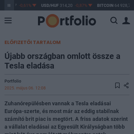
F
363,17
-0,61%
USD/HUF
314,20
-0,87%
BITCOIN
64 928,70
ELŐFIZETŐI TARTALOM
Újabb országban omlott össze a
Tesla eladása
Portfolio
2025. május 06. 12:08
Zuhanórepülésben vannak a Tesla eladásai
Európa-szerte, és most már az eddig stabilnak
számító brit piac is megtört. A friss adatok szerint
a vállalat eladásai az Egyesült Királyságban több