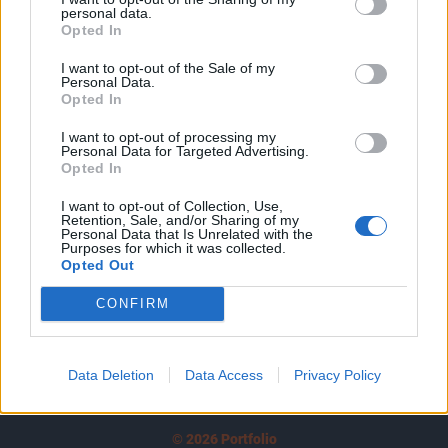
personal data.
tartozik, melynek olvasása előfizetéses
Opted In
regisztrációhoz kötött.
I want to opt-out of the Sale of my
Personal Data.
Az előfizetés a következőket tartalmazza:
Opted In
Portfolio.hu teljes cikkarchívum
Kötéslisták: BÉT elmúlt 2 év napon belüli
I want to opt-out of processing my
Personal Data for Targeted Advertising.
kötéslistái
Opted In
I want to opt-out of Collection, Use,
Előfizetés
Retention, Sale, and/or Sharing of my
Personal Data that Is Unrelated with the
Purposes for which it was collected.
Opted Out
MÁR ELŐFIZETŐNK VAGY?
BEJELENTKEZÉS
CONFIRM
Data Deletion
Data Access
Privacy Policy
© 2026 Portfolio