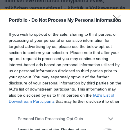
mint két éve nem látott mélypontra estek,
miközben versenytársai – köztük a Volkswagen és
a kínai BYD – látványos növekedést mutatnak, és
Portfolio -
Do Not Process My Personal Information
a szélesebb piacon is alapvetően nőtt a kereslet. A
Tesla gyengélkedésének hátterében nemcsak
If you wish to opt-out of the sale, sharing to third parties, or
termékciklusváltás, hanem politikai és reputációs
processing of your personal or sensitive information for
problémák is állnak.
targeted advertising by us, please use the below opt-out
section to confirm your selection. Please note that after your
Nagy visszaesés a brit piacon A New AutoMotive kedden
opt-out request is processed you may continue seeing
interest-based ads based on personal information utilized by
közzétett adatai szerint a Tesla eladásai több mint kétéves
us or personal information disclosed to third parties prior to
mélypontra estek az Egyesült Királyságban, mindössze 536
your opt-out. You may separately opt-out of the further
új autót értékesítettek, szemben a 2024 áprilisi 1404
disclosure of your personal information by third parties on the
darabbal, ami 61,8 százalékos visszaesést jelent. Az
IAB’s list of downstream participants. This information may
Egyesült Királyság korábban kivételt jelentett a Tesla
also be disclosed by us to third parties on the
IAB’s List of
európai eladásainak zuhanásában, de...
Downstream Participants
that may further disclose it to other
third parties.
KEDVES OLVASÓNK!
Personal Data Processing Opt Outs
A keresett cikk a portfolio.hu hírarchívumához
I want to opt-out of the Sharing of my