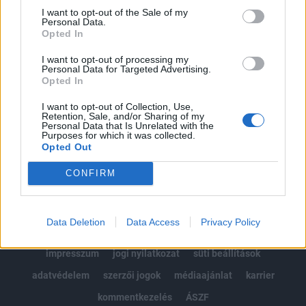
Portfolio.hu teljes cikkarchívum
I want to opt-out of the Sale of my
Personal Data.
Kötéslisták: BÉT elmúlt 2 év napon belüli
Opted In
kötéslistái
I want to opt-out of processing my
Personal Data for Targeted Advertising.
Előfizetés
Opted In
I want to opt-out of Collection, Use,
Retention, Sale, and/or Sharing of my
MÁR ELŐFIZETŐNK VAGY?
BEJELENTKEZÉS
Personal Data that Is Unrelated with the
Purposes for which it was collected.
Opted Out
CONFIRM
Data Deletion
Data Access
Privacy Policy
© 2026 Portfolio
impresszum
jogi nyilatkozat
süti beállítások
adatvédelem
szerzői jogok
médiaajánlat
karrier
kommentkezelés
ÁSZF