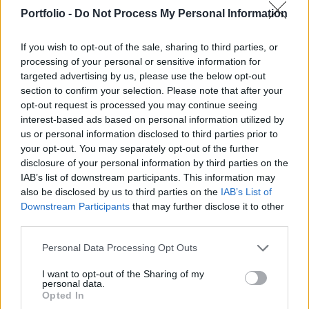
éghajlatú régióban terjed - tudósított a
Portfolio -
Do Not Process My Personal Information
Bloomberg.
If you wish to opt-out of the sale, sharing to third parties, or
Private Health Forum 2026Új lehetőségek a magyar
processing of your personal or sensitive information for
egészségügy előtt - De mégis mihez kezd ezzel a
targeted advertising by us, please use the below opt-out
magánegészségügyi szektor? Jubileumi konferenciánkon
section to confirm your selection. Please note that after your
kiderül.Információ és jelentkezésA brit egészségügyi
opt-out request is processed you may continue seeing
hatóság szerdai közleménye szerint a lakosságra nézve
interest-based ads based on personal information utilized by
us or personal information disclosed to third parties prior to
nagyon alacsony a kockázat, és jelenleg nincs bizonyíték
your opt-out. You may separately opt-out of the further
arra, hogy a vírus madarakban – eredeti
disclosure of your personal information by third parties on the
gazdaszervezetében...
IAB’s list of downstream participants. This information may
also be disclosed by us to third parties on the
IAB’s List of
Downstream Participants
that may further disclose it to other
KEDVES OLVASÓNK!
third parties.
A keresett cikk a portfolio.hu hírarchívumához
Personal Data Processing Opt Outs
tartozik, melynek olvasása előfizetéses
regisztrációhoz kötött.
I want to opt-out of the Sharing of my
personal data.
Opted In
Az előfizetés a következőket tartalmazza: