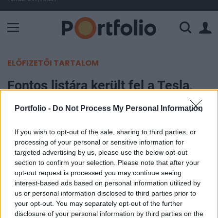
A Paksi Atomerőmű összteljesítménye 226 MW. A Duna vízállá
ELŐFIZETŐI TARTALOM
Fontos listára került fel a Tesla,
ugrik az árfolyam
Portfolio -
Do Not Process My Personal Information
Portfolio
If you wish to opt-out of the sale, sharing to third parties, or
2025. június 10. 20:31
processing of your personal or sensitive information for
targeted advertising by us, please use the below opt-out
A Tesla részvényei három egymást követő
section to confirm your selection. Please note that after your
opt-out request is processed you may continue seeing
kereskedési napon emelkednek, miután a vállalat
interest-based ads based on personal information utilized by
robotaxi szolgáltatásának bevezetése lendületet
us or personal information disclosed to third parties prior to
adott a papíroknak, és enyhül a feszültség Elon
your opt-out. You may separately opt-out of the further
Musk vezérigazgató és Donald Trump elnök között
disclosure of your personal information by third parties on the