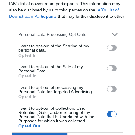
IAB’s list of downstream participants. This information may
- közölte a Yahoo Finance.
also be disclosed by us to third parties on the
IAB’s List of
Downstream Participants
that may further disclose it to other
Portfolio Investment Day 2026Október 21-én jön a Portfolio
third parties.
Investment Day 2026, ahol a piac vezető szakértőivel
keressük a választ a befektetőket leginkább foglalkoztató
Personal Data Processing Opt Outs
kérdésekre. Meddig tarthat az AI-rali, kik lehetnek a
I want to opt-out of the Sharing of my
következő évek nyertesei, mire számíthatunk a részvény-,
personal data.
kötvény-, nyersanyag- és kriptopiacokon, és hogyan
Opted In
érdemes portfóliót építeni egy gyorsan változó...
I want to opt-out of the Sale of my
Personal Data.
Opted In
KEDVES OLVASÓNK!
I want to opt-out of processing my
A keresett cikk a portfolio.hu hírarchívumához
Personal Data for Targeted Advertising.
Opted In
tartozik, melynek olvasása előfizetéses
regisztrációhoz kötött.
I want to opt-out of Collection, Use,
Retention, Sale, and/or Sharing of my
Personal Data that Is Unrelated with the
Az előfizetés a következőket tartalmazza:
Purposes for which it was collected.
Portfolio.hu teljes cikkarchívum
Opted Out
Kötéslisták: BÉT elmúlt 2 év napon belüli