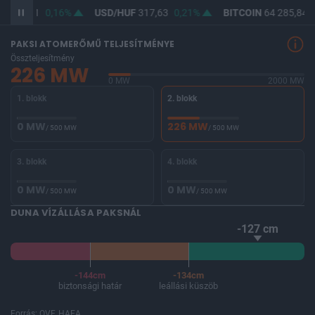
F
366,01
0,16%
USD/HUF
317,63
0,21%
BITCOIN
64 285,84
PAKSI ATOMERŐMŰ TELJESÍTMÉNYE
Összteljesítmény
226 MW
0 MW
2000 MW
1. blokk
2. blokk
0 MW
226 MW
/ 500 MW
/ 500 MW
3. blokk
4. blokk
0 MW
0 MW
/ 500 MW
/ 500 MW
DUNA VÍZÁLLÁSA PAKSNÁL
-127 cm
-144cm
-134cm
biztonsági határ
leállási küszöb
Forrás: OVF, HAEA