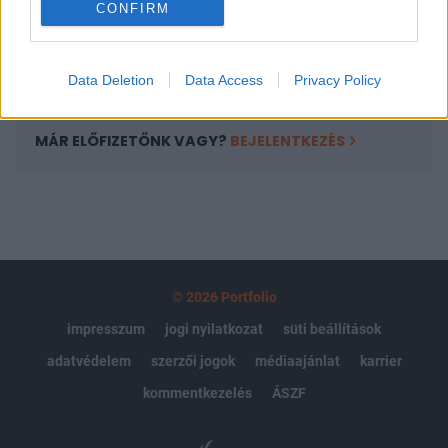
CONFIRM
kötéslistái
Előfizetés
Data Deletion
Data Access
Privacy Policy
MÁR ELŐFIZETŐNK VAGY?
BEJELENTKEZÉS
© 2026 Portfolio
impresszum
jogi nyilatkozat
süti beállítások
adatvédelem
szerzői jogok
médiaajánlat
karrier
kommentkezelés
ÁSZF