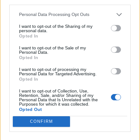
third parties.
közgyűlésre október 30-án 12 órakor kerül sor. A
közgyűlésnek egy fontos napirendi pontja van eddig, ez
Personal Data Processing Opt Outs
pedig a döntés a saját részvényre kapott nyilvános...
I want to opt-out of the Sharing of my
personal data.
Opted In
KEDVES OLVASÓNK!
I want to opt-out of the Sale of my
Personal Data.
A keresett cikk a portfolio.hu hírarchívumához
Opted In
tartozik, melynek olvasása előfizetéses
regisztrációhoz kötött.
I want to opt-out of processing my
Personal Data for Targeted Advertising.
Opted In
Az előfizetés a következőket tartalmazza:
Portfolio.hu teljes cikkarchívum
I want to opt-out of Collection, Use,
Kötéslisták: BÉT elmúlt 2 év napon belüli
Retention, Sale, and/or Sharing of my
Personal Data that Is Unrelated with the
kötéslistái
Purposes for which it was collected.
Opted Out
Előfizetés
CONFIRM