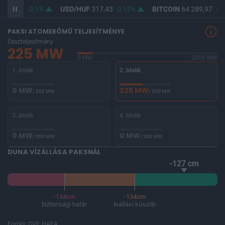
365,78
0,1%
USD/HUF
317,43
0,15%
BITCOIN
64 289,97
0,
PAKSI ATOMERŐMŰ TELJESÍTMÉNYE
Összteljesítmény
225 MW
0 MW
2000 MW
1. blokk
2. blokk
0 MW
225 MW
/ 500 MW
/ 500 MW
3. blokk
4. blokk
0 MW
0 MW
/ 500 MW
/ 500 MW
DUNA VÍZÁLLÁSA PAKSNÁL
-127 cm
-144cm
-134cm
biztonsági határ
leállási küszöb
Forrás: OVF, HAEA