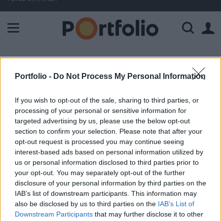
A Paksi Atomerőmű összteljesítménye 225 MW. A Duna vízállá
ELŐFIZETŐI TARTALOM
Portfolio -
Do Not Process My Personal Information
Rendkívüli közgyűlést tart a Rába
If you wish to opt-out of the sale, sharing to third parties, or
processing of your personal or sensitive information for
Portfolio
targeted advertising by us, please use the below opt-out
2025. szeptember 24. 13:32
section to confirm your selection. Please note that after your
opt-out request is processed you may continue seeing
Rendkívüli közgyűlést hívott össze október 30-ra a
interest-based ads based on personal information utilized by
Rába – derül ki a társaság közleményéből.
us or personal information disclosed to third parties prior to
your opt-out. You may separately opt-out of the further
A közgyűlés időpontja: 2025. október 30. 11 óra A
disclosure of your personal information by third parties on the
IAB’s list of downstream participants. This information may
közgyűlés helyszíne: ETO Park Hotel 9027 Győr,
also be disclosed by us to third parties on the
IAB’s List of
Nagysándor József u. 31 A részvétel módja: személyes
Downstream Participants
that may further disclose it to other
részvétel Határozatképtelenség esetén a megismételt