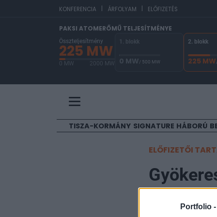
|
|
EUR
KONFERENCIA
ÁRFOLYAM
ELŐFIZETÉS
PAKSI ATOMERŐMŰ TELJESÍTMÉNYE
Összteljesítmény
1. blokk
2. blokk
225 MW
0 MW
225 MW
/ 500 MW
0 MW
2000 MW
A Paksi Atomerőmű összteljesítménye 225 MW. 
TISZA-KORMÁNY
SIGNATURE
HÁBORÚ
B
ELŐFIZETŐI TAR
Gyökeres
hálózat 
Portfolio 
HUN-REN