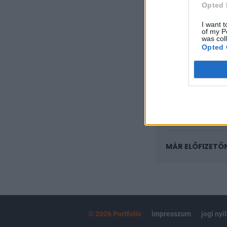
Opted 
A keresett cikk 
I want t
regisztrációhoz k
of my P
was col
Az előfizetés a k
Opted 
Portfolio.hu
Kötéslisták:
kötéslistái
MÁR ELŐFIZETŐ
© 2026 Portfolio
impresszum
jogi nyi