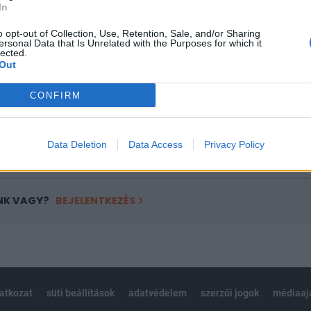
In
a portfolio.hu hírarchívumához tartozik, melynek olvasása előf
o opt-out of Collection, Use, Retention, Sale, and/or Sharing
ötött.
ersonal Data that Is Unrelated with the Purposes for which it
lected.
övetkezőket tartalmazza:
Out
 teljes cikkarchívum
CONFIRM
 BÉT elmúlt 2 év napon belüli
Data Deletion
Data Access
Privacy Policy
Előfizetés
NK VAGY?
BEJELENTKEZÉS
latkozat
süti beállítások
adatvédelem
szerzői jogok
médiaaj