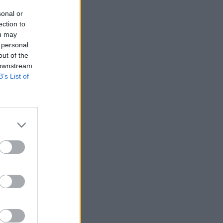
sonal or
ection to
ou may
 personal
out of the
 bérként az
 downstream
B’s List of
 teljesítmény
 Jakab Roland. A
ról minap aláírt
projektekről,
g.
valós megoldásokat
rendezvényünkön!
novációért felelős