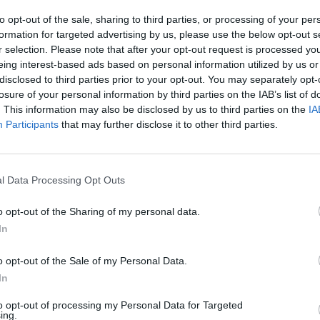
to opt-out of the sale, sharing to third parties, or processing of your per
formation for targeted advertising by us, please use the below opt-out s
ál
r selection. Please note that after your opt-out request is processed y
r 16. 10:30
eing interest-based ads based on personal information utilized by us or
disclosed to third parties prior to your opt-out. You may separately opt-
zés jöhet a HUN-REN-nél: a kutatók teljesítményalapú
losure of your personal information by third parties on the IAB’s list of
. This information may also be disclosed by us to third parties on the
IA
egyező szintű pluszjuttatást szerezhetnek meg, az új
Participants
that may further disclose it to other third parties.
k a kialakítása folyamatban van - árulta el lapunknak
hálózat vezérét többek között a hálózat finanszírozásá
új működési modellről, a kiemelt kutatási célokról és 
l Data Processing Opt Outs
rdeztük, hogyan léphet be az AI-korszakba Magyarorszá
o opt-out of the Sharing of my personal data.
Mire jó az AI az üzletben? Mellébeszélés helyett stratégiákat, 
In
tatunk egy teljes napon át március 18-ai AI in Business 2026 
letek itt!Információ és jelentkezés Hankó Balázs kultúráért és in
o opt-out of the Sale of my Personal Data.
Balázs, a HUN-REN elnöke aláírta a kutatási...
In
to opt-out of processing my Personal Data for Targeted
ASÓNK!
ing.