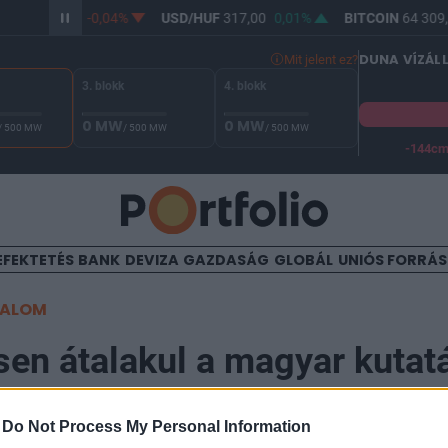
/HUF
365,26
-0,04%
USD/HUF
317,00
0,01%
BITCOIN
64 309,
DUNA VÍZÁL
Mit jelent ez?
3. blokk
4. blokk
0 MW
0 MW
/ 500 MW
/ 500 MW
/ 500 MW
-144c
A Duna vízállása Paksnál -128 cm. A biztonsági határ -144 cm,
EFEKTETÉS
BANK
DEVIZA
GAZDASÁG
GLOBÁL
UNIÓS FORRÁ
TALOM
en átalakul a magyar kutat
- Béremelés és AI-forradalo
-
Do Not Process My Personal Information
-nél