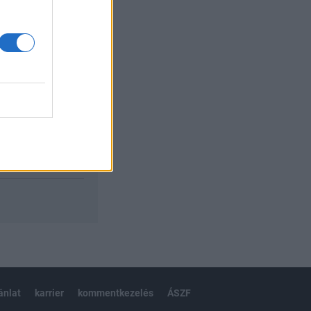
izetéses
ánlat
karrier
kommentkezelés
ÁSZF