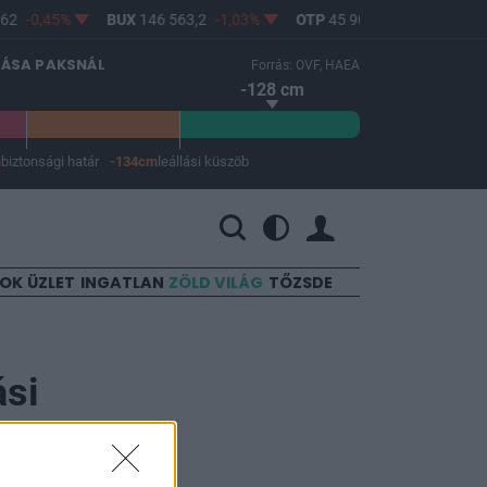
62
-0,45%
BUX
146 563,2
-1,03%
OTP
45 900
-1,82%
MO
LÁSA PAKSNÁL
Forrás: OVF, HAEA
-128 cm
m
biztonsági határ
-134cm
leállási küszöb
 a leállási küszöb -134 cm.
SOK
ÜZLET
INGATLAN
ZÖLD VILÁG
TŐZSDE
ási
m jön a