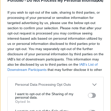
Portfolio -
Do Not Process My Personal Information
vezetéséről.
If you wish to opt-out of the sale, sharing to third parties, or
A Portfolio.hu amennyire lehet, próbálja távol tartani a
processing of your personal or sensitive information for
politikát oldalairól, azonban az OTP szerepe hazánkban
targeted advertising by us, please use the below opt-out
több, mint pusztán egy bank a sok közül. Csányi Sándor
section to confirm your selection. Please note that after your
opt-out request is processed you may continue seeing
elnök-vezérigazgatónak a banküzem mellett legalább olyan
interest-based ads based on personal information utilized by
mértékben kell számolni a politikával is, amikor a bank
us or personal information disclosed to third parties prior to
eredményes működése érdekében kialakítja a stratégiát
your opt-out. You may separately opt-out of the further
(gondolom nem kell sorolni: Postabank...
disclosure of your personal information by third parties on the
IAB’s list of downstream participants. This information may
also be disclosed by us to third parties on the
IAB’s List of
KEDVES OLVASÓNK!
Downstream Participants
that may further disclose it to other
third parties.
A keresett cikk a portfolio.hu hírarchívumához
tartozik, melynek olvasása előfizetéses
Personal Data Processing Opt Outs
regisztrációhoz kötött.
I want to opt-out of the Sharing of my
personal data.
Az előfizetés a következőket tartalmazza:
Opted In
Portfolio.hu teljes cikkarchívum
Kötéslisták: BÉT elmúlt 2 év napon belüli
I want to opt-out of the Sale of my