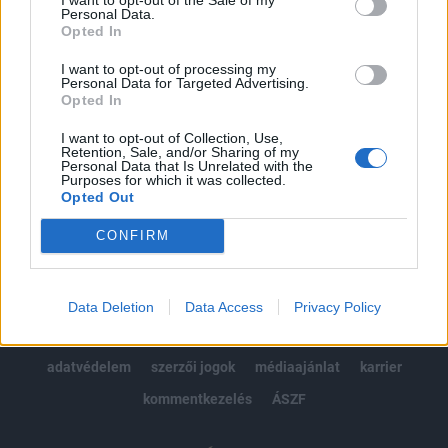
Personal Data.
kötéslistái
Opted In
I want to opt-out of processing my
Előfizetés
Personal Data for Targeted Advertising.
Opted In
I want to opt-out of Collection, Use,
MÁR ELŐFIZETŐNK VAGY?
BEJELENTKEZÉS
Retention, Sale, and/or Sharing of my
Personal Data that Is Unrelated with the
Purposes for which it was collected.
Opted Out
CONFIRM
© 2026 Portfolio
Data Deletion
Data Access
Privacy Policy
impresszum
jogi nyilatkozat
süti beállítások
adatvédelem
szerzői jogok
médiaajánlat
karrier
kommentkezelés
ÁSZF