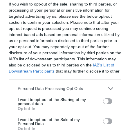
If you wish to opt-out of the sale, sharing to third parties, or
változás a korábban bejelentett tulajdonosi szerkezethez
processing of your personal or sensitive information for
képest. A CA-IB esetében azonban az elmúlt időszakban
targeted advertising by us, please use the below opt-out
történtek változások, melyeket az alábbi ábra szemléltet:A
section to confirm your selection. Please note that after your
Bank Austria AG tulajdonszerzése a CA-IB Értékpapír Rt.-
opt-out request is processed you may continue seeing
ben egy lényegesen korábbi döntés eredménye volt,
interest-based ads based on personal information utilized by
melynek jogi procedúrája a tavalyi év végén...
us or personal information disclosed to third parties prior to
your opt-out. You may separately opt-out of the further
disclosure of your personal information by third parties on the
KEDVES OLVASÓNK!
IAB’s list of downstream participants. This information may
also be disclosed by us to third parties on the
IAB’s List of
A keresett cikk a portfolio.hu hírarchívumához
Downstream Participants
that may further disclose it to other
tartozik, melynek olvasása előfizetéses
third parties.
regisztrációhoz kötött.
Personal Data Processing Opt Outs
Az előfizetés a következőket tartalmazza:
I want to opt-out of the Sharing of my
Portfolio.hu teljes cikkarchívum
personal data.
Opted In
Kötéslisták: BÉT elmúlt 2 év napon belüli
kötéslistái
I want to opt-out of the Sale of my
Personal Data.
Opted In