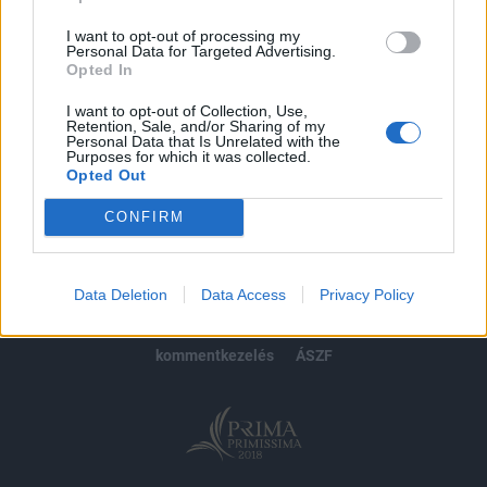
Előfizetés
I want to opt-out of processing my
Personal Data for Targeted Advertising.
Opted In
MÁR ELŐFIZETŐNK VAGY?
BEJELENTKEZÉS
I want to opt-out of Collection, Use,
Retention, Sale, and/or Sharing of my
Personal Data that Is Unrelated with the
Purposes for which it was collected.
Opted Out
CONFIRM
© 2026 Portfolio
impresszum
jogi nyilatkozat
süti beállítások
Data Deletion
Data Access
Privacy Policy
adatvédelem
szerzői jogok
médiaajánlat
karrier
kommentkezelés
ÁSZF