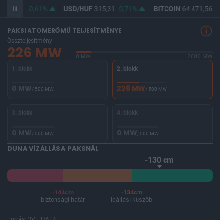
F
363,95
0,61%
USD/HUF
315,31
0,71%
BITCOIN
64 471,56
-
PAKSI ATOMERŐMŰ TELJESÍTMÉNYE
Összteljesítmény
226 MW
0 MW
2000 MW
1. blokk
2. blokk
0 MW
226 MW
/ 500 MW
/ 500 MW
3. blokk
4. blokk
0 MW
0 MW
/ 500 MW
/ 500 MW
DUNA VÍZÁLLÁSA PAKSNÁL
-130 cm
-144cm
-134cm
biztonsági határ
leállási küszöb
Forrás: OVF, HAEA