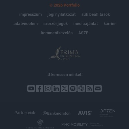
© 2026 Portfolio
impresszum
jogi nyilatkozat
süti beállítások
adatvédelem
szerzői jogok
médiaajánlat
karrier
kommentkezelés
ÁSZF
Itt keressen minket:
Partnereink