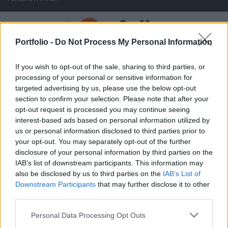
A Paksi Atomerőmű összteljesítménye 226 MW. A Duna vízállá
Portfolio -
Do Not Process My Personal Information
ELŐFIZETŐI TARTALOM
If you wish to opt-out of the sale, sharing to third parties, or
processing of your personal or sensitive information for
OTP bennfentes
targeted advertising by us, please use the below opt-out
section to confirm your selection. Please note that after your
opt-out request is processed you may continue seeing
Portfolio
interest-based ads based on personal information utilized by
2002. június 20. 15:34
us or personal information disclosed to third parties prior to
your opt-out. You may separately opt-out of the further
Az OTP mai tájékoztatása szerint Dr. Bíró Tibor, a bank
disclosure of your personal information by third parties on the
IAB’s list of downstream participants. This information may
vezető beosztású személye 2002. június 19-én eladott
also be disclosed by us to third parties on the
IAB’s List of
7,000 darab OTP törzsrészvényt 2,182-os árfolyamon. Az
Downstream Participants
that may further disclose it to other
ügyletet az OTP Bank Rt. teljesítette.
third parties.
Personal Data Processing Opt Outs
KEDVES OLVASÓNK!