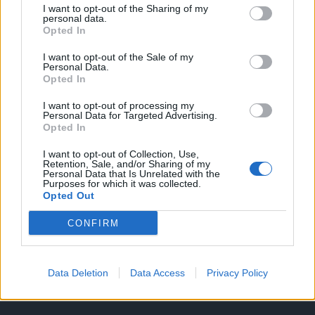
I want to opt-out of the Sharing of my
A keresett cikk a portfolio.hu hírarchívumához
personal data.
Opted In
tartozik, melynek olvasása előfizetéses
regisztrációhoz kötött.
I want to opt-out of the Sale of my
Personal Data.
Az előfizetés a következőket tartalmazza:
Opted In
Portfolio.hu teljes cikkarchívum
I want to opt-out of processing my
Kötéslisták: BÉT elmúlt 2 év napon belüli
Personal Data for Targeted Advertising.
Opted In
kötéslistái
I want to opt-out of Collection, Use,
Retention, Sale, and/or Sharing of my
Előfizetés
Personal Data that Is Unrelated with the
Purposes for which it was collected.
Opted Out
MÁR ELŐFIZETŐNK VAGY?
BEJELENTKEZÉS
CONFIRM
Data Deletion
Data Access
Privacy Policy