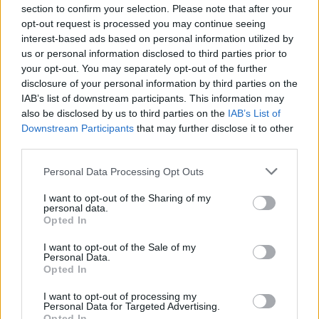
nagy pénzügyi befektető az egyik legpatinásabb...
section to confirm your selection. Please note that after your
opt-out request is processed you may continue seeing
interest-based ads based on personal information utilized by
KEDVES OLVASÓNK!
us or personal information disclosed to third parties prior to
your opt-out. You may separately opt-out of the further
A keresett cikk a portfolio.hu hírarchívumához
disclosure of your personal information by third parties on the
tartozik, melynek olvasása előfizetéses
IAB’s list of downstream participants. This information may
regisztrációhoz kötött.
also be disclosed by us to third parties on the
IAB’s List of
Downstream Participants
that may further disclose it to other
Az előfizetés a következőket tartalmazza:
third parties.
Portfolio.hu teljes cikkarchívum
Personal Data Processing Opt Outs
Kötéslisták: BÉT elmúlt 2 év napon belüli
kötéslistái
I want to opt-out of the Sharing of my
personal data.
Opted In
Előfizetés
I want to opt-out of the Sale of my
Personal Data.
Opted In
MÁR ELŐFIZETŐNK VAGY?
BEJELENTKEZÉS
I want to opt-out of processing my
Personal Data for Targeted Advertising.
Opted In