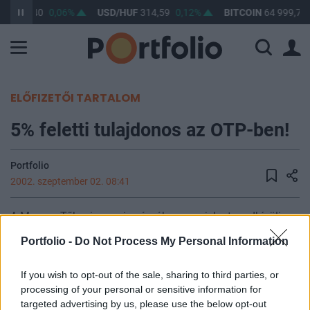
UF
363,40
0,06%
USD/HUF
314,59
0,12%
BITCOIN
64 999,70
ELŐFIZETŐI TARTALOM
5% feletti tulajdonos az OTP-ben!
Portfolio
2002. szeptember 02. 08:41
A Magyar Tőkepiac mai számában megjelent rendkívüli
tájékoztatás szerint a kaliforniai illetőségű Capital Group
Portfolio -
Do Not Process My Personal Information
Companies, Inc. cégcsoporthoz tartozó Capital Research
and Management Company, Capiatal International Ltd. és
If you wish to opt-out of the sale, sharing to third parties, or
Capital International, Inc. együttes részvénybefolyásának
processing of your personal or sensitive information for
mértéke az OTP Bank Rt.-ben 5,04%. Az OTP-ben megjelent
targeted advertising by us, please use the below opt-out