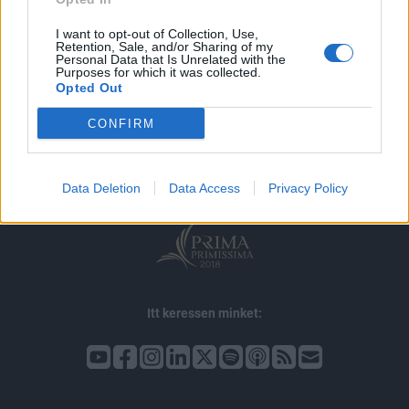
I want to opt-out of Collection, Use,
Retention, Sale, and/or Sharing of my
Personal Data that Is Unrelated with the
Purposes for which it was collected.
Opted Out
© 2026 Portfolio
impresszum
jogi nyilatkozat
süti beállítások
CONFIRM
adatvédelem
szerzői jogok
médiaajánlat
karrier
kommentkezelés
ÁSZF
Data Deletion
Data Access
Privacy Policy
Itt keressen minket: