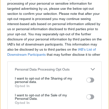
Befektetési Alapkezelők Magyarországi Szövetsége
processing of your personal or sensitive information for
(BAMOSZ) közösen szervezte, s a meghívott előadók a
targeted advertising by us, please use the below opt-out
HSIP anyaszervezetének, az Association for Investment
section to confirm your selection. Please note that after your
Management and Research (AIMR) képviselői lesznek. A
opt-out request is processed you may continue seeing
soron...
interest-based ads based on personal information utilized by
us or personal information disclosed to third parties prior to
your opt-out. You may separately opt-out of the further
KEDVES OLVASÓNK!
disclosure of your personal information by third parties on the
IAB’s list of downstream participants. This information may
A keresett cikk a portfolio.hu hírarchívumához
also be disclosed by us to third parties on the
IAB’s List of
tartozik, melynek olvasása előfizetéses
Downstream Participants
that may further disclose it to other
third parties.
regisztrációhoz kötött.
Az előfizetés a következőket tartalmazza:
Personal Data Processing Opt Outs
Portfolio.hu teljes cikkarchívum
I want to opt-out of the Sharing of my
Kötéslisták: BÉT elmúlt 2 év napon belüli
personal data.
Opted In
kötéslistái
I want to opt-out of the Sale of my
Personal Data.
Előfizetés
Opted In