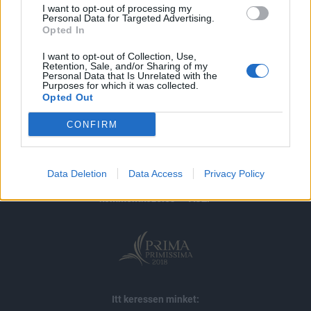
I want to opt-out of processing my
Personal Data for Targeted Advertising.
MÁR ELŐFIZETŐNK VAGY?
BEJELENTKEZÉS
Opted In
I want to opt-out of Collection, Use,
Retention, Sale, and/or Sharing of my
Personal Data that Is Unrelated with the
Purposes for which it was collected.
Opted Out
CONFIRM
© 2026 Portfolio
impresszum
jogi nyilatkozat
süti beállítások
Data Deletion
Data Access
Privacy Policy
adatvédelem
szerzői jogok
médiaajánlat
karrier
kommentkezelés
ÁSZF
Itt keressen minket: