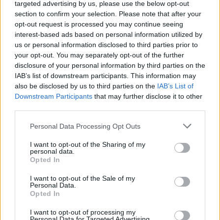
targeted advertising by us, please use the below opt-out
mértéke kissé meghaladja az egyébként jóval 30% feletti
section to confirm your selection. Please note that after your
bankszektor átlagos teljesítményét...
opt-out request is processed you may continue seeing
interest-based ads based on personal information utilized by
us or personal information disclosed to third parties prior to
KEDVES OLVASÓNK!
your opt-out. You may separately opt-out of the further
disclosure of your personal information by third parties on the
A keresett cikk a portfolio.hu hírarchívumához
IAB’s list of downstream participants. This information may
tartozik, melynek olvasása előfizetéses
also be disclosed by us to third parties on the
IAB’s List of
regisztrációhoz kötött.
Downstream Participants
that may further disclose it to other
third parties.
Az előfizetés a következőket tartalmazza:
Portfolio.hu teljes cikkarchívum
Personal Data Processing Opt Outs
Kötéslisták: BÉT elmúlt 2 év napon belüli
I want to opt-out of the Sharing of my
kötéslistái
personal data.
Opted In
Előfizetés
I want to opt-out of the Sale of my
Personal Data.
Opted In
MÁR ELŐFIZETŐNK VAGY?
BEJELENTKEZÉS
I want to opt-out of processing my
Personal Data for Targeted Advertising.