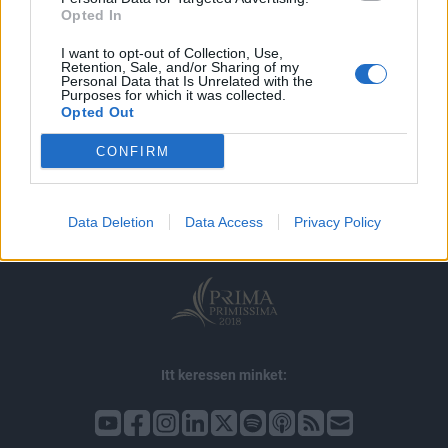
Opted In
I want to opt-out of Collection, Use,
Retention, Sale, and/or Sharing of my
Personal Data that Is Unrelated with the
Purposes for which it was collected.
Opted Out
© 2026 Portfolio
CONFIRM
impresszum
jogi nyilatkozat
süti beállítások
adatvédelem
szerzői jogok
médiaajánlat
karrier
Data Deletion
Data Access
Privacy Policy
kommentkezelés
ÁSZF
Itt keressen minket: