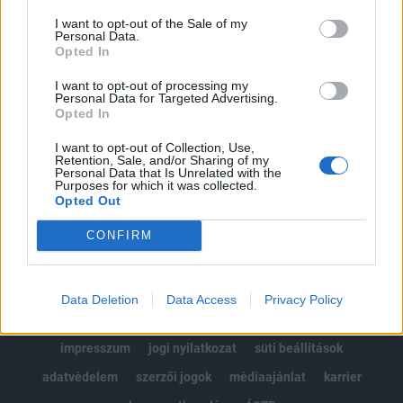
Az előfizetés a következőket tartalmazza:
Portfolio.hu teljes cikkarchívum
I want to opt-out of the Sale of my
Personal Data.
Kötéslisták: BÉT elmúlt 2 év napon belüli
Opted In
kötéslistái
I want to opt-out of processing my
Personal Data for Targeted Advertising.
Opted In
Előfizetés
I want to opt-out of Collection, Use,
Retention, Sale, and/or Sharing of my
Personal Data that Is Unrelated with the
MÁR ELŐFIZETŐNK VAGY?
BEJELENTKEZÉS
Purposes for which it was collected.
Opted Out
CONFIRM
Data Deletion
Data Access
Privacy Policy
© 2026 Portfolio
impresszum
jogi nyilatkozat
süti beállítások
adatvédelem
szerzői jogok
médiaajánlat
karrier