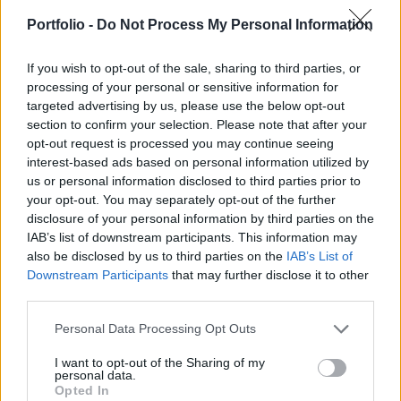
hogy 63 m EUR költségmegtakarítást érjen el éves
Portfolio -
Do Not Process My Personal Information
szinten és 2004 első negyedévétől minden
divíziója nyereségesen működjön.
If you wish to opt-out of the sale, sharing to third parties, or
processing of your personal or sensitive information for
Az OM AB 1,600 alkalmazottat foglalkoztat, a tőzsdét
targeted advertising by us, please use the below opt-out
section to confirm your selection. Please note that after your
üzemeltető társaság helyzete a 2000-ben a technológiai és
opt-out request is processed you may continue seeing
telekom részvények gyökeres átértékelődésével változott
interest-based ads based on personal information utilized by
meg negatívan. A társaság a visszaesett befektetői
us or personal information disclosed to third parties prior to
érdeklődés hatására azonban nem csak a technológiai
your opt-out. You may separately opt-out of the further
papírok kereskedését kénytelen átszervezni, hanem az
disclosure of your personal information by third parties on the
energia szekció üzemeltetését is. Az alábbi...
IAB’s list of downstream participants. This information may
also be disclosed by us to third parties on the
IAB’s List of
Downstream Participants
that may further disclose it to other
KEDVES OLVASÓNK!
third parties.
A keresett cikk a portfolio.hu hírarchívumához
Personal Data Processing Opt Outs
tartozik, melynek olvasása előfizetéses
I want to opt-out of the Sharing of my
regisztrációhoz kötött.
personal data.
Opted In