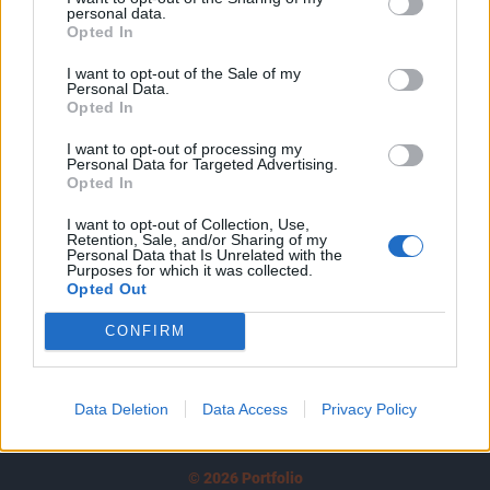
personal data.
tartozik, melynek olvasása előfizetéses
Opted In
regisztrációhoz kötött.
I want to opt-out of the Sale of my
Personal Data.
Az előfizetés a következőket tartalmazza:
Opted In
Portfolio.hu teljes cikkarchívum
Kötéslisták: BÉT elmúlt 2 év napon belüli
I want to opt-out of processing my
Personal Data for Targeted Advertising.
kötéslistái
Opted In
I want to opt-out of Collection, Use,
Előfizetés
Retention, Sale, and/or Sharing of my
Personal Data that Is Unrelated with the
Purposes for which it was collected.
Opted Out
MÁR ELŐFIZETŐNK VAGY?
BEJELENTKEZÉS
CONFIRM
Data Deletion
Data Access
Privacy Policy
© 2026 Portfolio