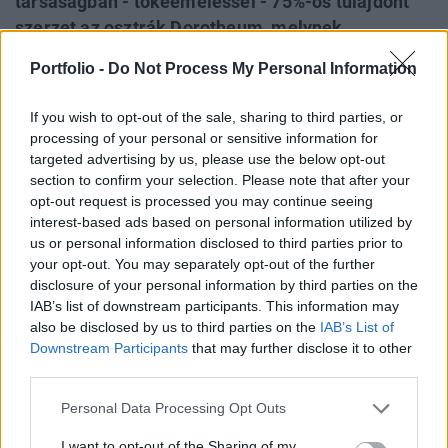
társaságban - tőkeemeléssel - 75%-os tulajdont
szerzet az osztrák Dorotheum, melynek
elsődleges célja, hogy a tőkeinjekcióval a zálog és
Portfolio -
Do Not Process My Personal Information
bizományi piacra is belépjen a 2.5 mrd Ft-os éves
árbevétel mellett eddig veszteségesen üzemelő
If you wish to opt-out of the sale, sharing to third parties, or
Orex.
processing of your personal or sensitive information for
targeted advertising by us, please use the below opt-out
Keddi írásunkban - egy teljesen más ügy kapcsán -
section to confirm your selection. Please note that after your
boncolgattuk, hogy ténylegesen hatékonyan üzemeltethető-
opt-out request is processed you may continue seeing
interest-based ads based on personal information utilized by
e dolgozói tulajdonban egy vállalat. Az Orex példája
us or personal information disclosed to third parties prior to
szintén azt mutatja, hogy az alkalmazottak, mint egy
your opt-out. You may separately opt-out of the further
heterogén csoport a klasszikus tulajdonosi megközelítéssel
disclosure of your personal information by third parties on the
szemben meglévő eltérő preferencia rendszerrel hosszú
IAB’s list of downstream participants. This information may
távon nem tudnak sikeres társasági működést
also be disclosed by us to third parties on the
IAB’s List of
fenntartani....
Downstream Participants
that may further disclose it to other
third parties.
KEDVES OLVASÓNK!
Personal Data Processing Opt Outs
A keresett cikk a portfolio.hu hírarchívumához
I want to opt-out of the Sharing of my