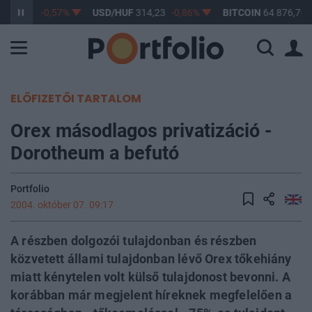
F
363,33
-0,57%
USD/HUF
314,23
-0,86%
BITCOIN
64 876,76
ELŐFIZETŐI TARTALOM
Orex másodlagos privatizáció -
Dorotheum a befutó
Portfolio
2004. október 07. 09:17
A részben dolgozói tulajdonban és részben
közvetett állami tulajdonban lévő Orex tőkehiány
miatt kénytelen volt külső tulajdonost bevonni. A
korábban már megjelent híreknek megfelelően a