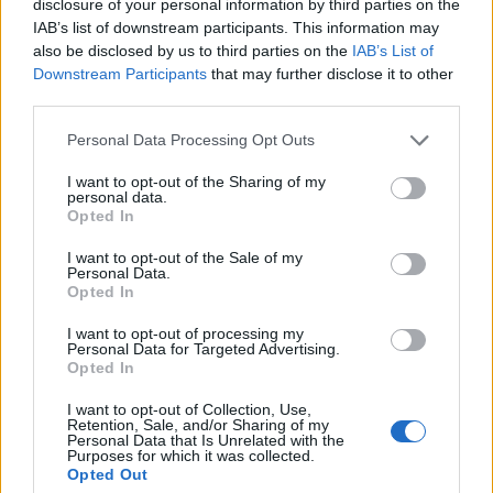
disclosure of your personal information by third parties on the
valamint a várható amerikai kamatnövekedés
IAB’s list of downstream participants. This information may
vetett árnyékot.
also be disclosed by us to third parties on the
IAB’s List of
Downstream Participants
that may further disclose it to other
A kedvezőtlen piaci környezet hatására a tengerentúli
third parties.
részvényalapok értéke átlagosan 3,6 százalékot csökkent
Personal Data Processing Opt Outs
az év harmadik negyedévében, ami az első visszaesés
2003 márciusa óta. Voltak azonban most is olyan
I want to opt-out of the Sharing of my
personal data.
szektorok, melyek menedéket kínáltak a befektetőknek. A
Opted In
bizonytalan piacon, talán mondanom sem kell, szárnyaltak
az energia, ingatlan és közműszolgáltatókba fektető...
I want to opt-out of the Sale of my
Personal Data.
Opted In
KEDVES OLVASÓNK!
I want to opt-out of processing my
Personal Data for Targeted Advertising.
A keresett cikk a portfolio.hu hírarchívumához
Opted In
tartozik, melynek olvasása előfizetéses
I want to opt-out of Collection, Use,
regisztrációhoz kötött.
Retention, Sale, and/or Sharing of my
Personal Data that Is Unrelated with the
Purposes for which it was collected.
Az előfizetés a következőket tartalmazza:
Opted Out
Portfolio.hu teljes cikkarchívum