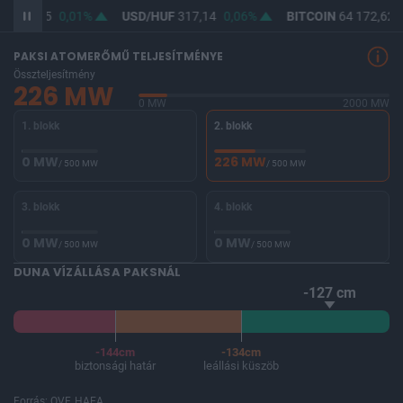
F
365,45
0,01%
USD/HUF
317,14
0,06%
BITCOIN
64 172,62
PAKSI ATOMERŐMŰ TELJESÍTMÉNYE
Összteljesítmény
226 MW
0 MW
2000 MW
1. blokk
2. blokk
0 MW
226 MW
/ 500 MW
/ 500 MW
3. blokk
4. blokk
0 MW
0 MW
/ 500 MW
/ 500 MW
DUNA VÍZÁLLÁSA PAKSNÁL
-127 cm
-144cm
-134cm
biztonsági határ
leállási küszöb
Forrás: OVF, HAEA