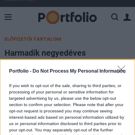
A Paksi Atomerőmű összteljesítménye 226 MW. A Duna vízállá
ELŐFIZETŐI TARTALOM
Harmadik negyedéves
hullámvasút
Portfolio -
Do Not Process My Personal Information
Portfolio
2004. november 03. 08:42
If you wish to opt-out of the sale, sharing to third parties, or
processing of your personal or sensitive information for
targeted advertising by us, please use the below opt-out
Szeptemberben lezárult a harmadik negyedév,
section to confirm your selection. Please note that after your
melyben negatív korrekciót mutattak a világ
opt-out request is processed you may continue seeing
értékpapír piacai, ami tükröződött a befektetési
interest-based ads based on personal information utilized by
us or personal information disclosed to third parties prior to
alapok piacán is. A piacokra az olajár emelkedés,
your opt-out. You may separately opt-out of the further
a terrorfenyegetettség, a természeti katasztrófák,