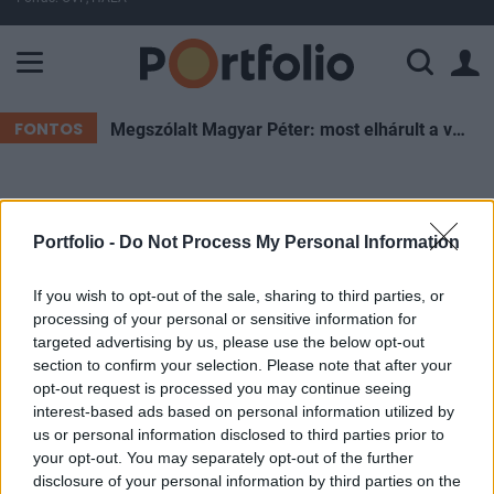
A Paksi Atomerőmű összteljesítménye 226 MW. A Duna vízállá
FONTOS
Megszólalt Magyar Péter: most elhárult a veszély, de Pakson újra pattanásig feszülhet a helyzet
ELŐFIZETŐI TARTALOM
Portfolio -
Do Not Process My Personal Information
KBC offenzíva a régióban
If you wish to opt-out of the sale, sharing to third parties, or
Portfolio
processing of your personal or sensitive information for
targeted advertising by us, please use the below opt-out
2005. február 23. 14:56
section to confirm your selection. Please note that after your
opt-out request is processed you may continue seeing
Újraszervezi közép-kelet-európai részvénypiaci
interest-based ads based on personal information utilized by
tevékenységét a K&H Bank tulajdonosa, a KBC,
us or personal information disclosed to third parties prior to
amelynek során a brókeri tevékenységet a KBC
your opt-out. You may separately opt-out of the further
disclosure of your personal information by third parties on the
Securities esernyője alá szervezi határokon