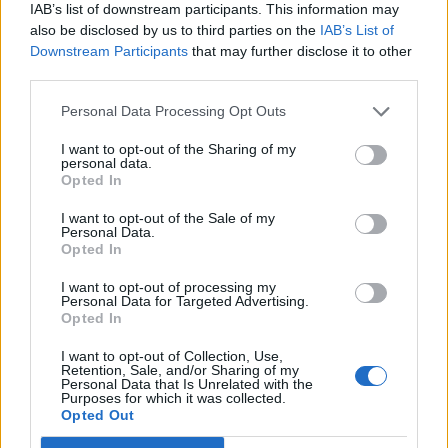
IAB’s list of downstream participants. This information may
átívelő szinergiák kihasználása érdekében. Ennek
also be disclosed by us to third parties on the
IAB’s List of
keretében a KBC megvásárolta a lengyel
Downstream Participants
that may further disclose it to other
leányától, a Kredyt Banktól annak brókercégét.
third parties.
Personal Data Processing Opt Outs
A brókeri tevékenység újraszervezése valószínűleg nem
csak a lengyel piacra vonatkoznak, nem lennénk meglepve,
I want to opt-out of the Sharing of my
ha a KBC egész régiós tevékenységét a KBC Securities
personal data.
Opted In
néven futtatná. Ez esetben a magyar K&H Equities-t is
elérhetné az átnevezés szele, amelynek keretében egy
I want to opt-out of the Sale of my
Personal Data.
megszépül imázsban feledtetné a Kulcsár storyt, s jobban
Opted In
kitudná használni a szinergikus lehetőségeket...
I want to opt-out of processing my
Personal Data for Targeted Advertising.
Opted In
KEDVES OLVASÓNK!
I want to opt-out of Collection, Use,
A keresett cikk a portfolio.hu hírarchívumához
Retention, Sale, and/or Sharing of my
tartozik, melynek olvasása előfizetéses
Personal Data that Is Unrelated with the
Purposes for which it was collected.
regisztrációhoz kötött.
Opted Out
Az előfizetés a következőket tartalmazza: