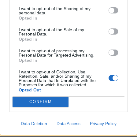
KEDVES OLVASÓNK!
I want to opt-out of the Sharing of my
personal data.
A keresett cikk a portfolio.hu hírarchívumához
Opted In
tartozik, melynek olvasása előfizetéses
I want to opt-out of the Sale of my
regisztrációhoz kötött.
Personal Data.
Opted In
Az előfizetés a következőket tartalmazza:
I want to opt-out of processing my
Portfolio.hu teljes cikkarchívum
Personal Data for Targeted Advertising.
Kötéslisták: BÉT elmúlt 2 év napon belüli
Opted In
kötéslistái
I want to opt-out of Collection, Use,
Retention, Sale, and/or Sharing of my
Personal Data that Is Unrelated with the
Előfizetés
Purposes for which it was collected.
Opted Out
CONFIRM
MÁR ELŐFIZETŐNK VAGY?
BEJELENTKEZÉS
Data Deletion
Data Access
Privacy Policy