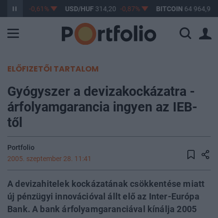
F
363,17
-0,61%
USD/HUF
314,20
-0,87%
BITCOIN
64 964,93
ELŐFIZETŐI TARTALOM
Gyógyszer a devizakockázatra -
árfolyamgarancia ingyen az IEB-
től
Portfolio
2005. szeptember 28. 11:41
A devizahitelek kockázatának csökkentése miatt
új pénzügyi innovációval állt elő az Inter-Európa
Bank. A bank árfolyamgaranciával kínálja 2005