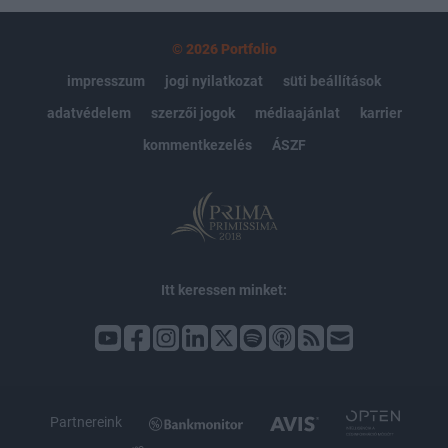
© 2026 Portfolio
impresszum
jogi nyilatkozat
süti beállítások
adatvédelem
szerzői jogok
médiaajánlat
karrier
kommentkezelés
ÁSZF
Itt keressen minket:
Partnereink