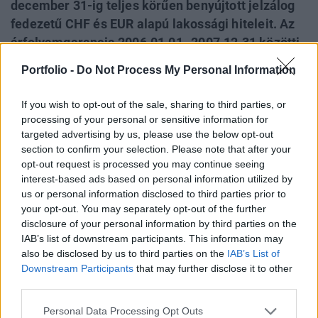
december 31-ig teljes körűen benyújtott jelzálog
fedezetű CHF és EUR alapú lakossági hiteleit. Az
árfolyamgarancia 2006.01.01- 2007.12.31 közötti
időszakra vonatkozik. Sikeres fogadtatás esetén a
Portfolio -
Do Not Process My Personal Information
bank megfontolja, hogy az árfolyamgarancia
időtartalmának kiterjesztését az euró hazai
If you wish to opt-out of the sale, sharing to third parties, or
bevezetéséig. Az akció ideje alatt a bank
processing of your personal or sensitive information for
hitelkamatai nem változtak, a kedvező
targeted advertising by us, please use the below opt-out
section to confirm your selection. Please note that after your
lehetőséget a bank a korábbi "árakon" kínálja.
opt-out request is processed you may continue seeing
interest-based ads based on personal information utilized by
A bank árfolyamgaranciája euróhiteleknél a 260-270
us or personal information disclosed to third parties prior to
forintos ársávban érvényesül (ha az árfolyam eléri a 260
your opt-out. You may separately opt-out of the further
forintot 270 forintig a bank fedezi a forintgyengülés
disclosure of your personal information by third parties on the
negatív hatásait). CHF hiteleknél 175-183 forint között
IAB’s list of downstream participants. This information may
vállal garanciát a bank. A garancia ingyenes. Pablo Fritz,
also be disclosed by us to third parties on the
IAB’s List of
Downstream Participants
that may further disclose it to other
az IEB lakossági üzletágának vezetője elmondása szerint a
third parties.
maximális árfolyamgarancia pozitív hatása...
Personal Data Processing Opt Outs