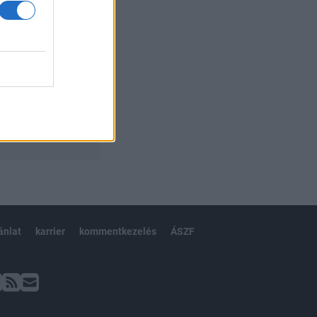
ánlat
karrier
kommentkezelés
ÁSZF