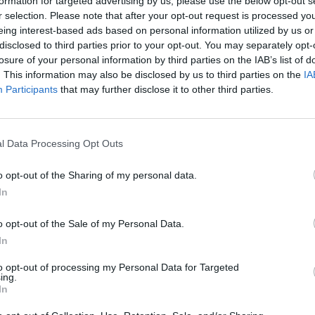
formation for targeted advertising by us, please use the below opt-out s
r selection. Please note that after your opt-out request is processed y
14:25
eing interest-based ads based on personal information utilized by us or
disclosed to third parties prior to your opt-out. You may separately opt-
losure of your personal information by third parties on the IAB’s list of
síti a magyarországi FHB Földhitel- és Jelzálogbank 
. This information may also be disclosed by us to third parties on the
IA
 és egyúttal a pénzügyi erőre vonatkozó besorolását D+
Participants
that may further disclose it to other third parties.
dy's az FHB Rt. által kibocsátott jelzáloglevelek A1-es
l Data Processing Opt Outs
rősítése a kormányzathoz kapcsolt kibocsátók minősítési móds
 szerint a megerősítés, illetve a pénzügyi erő tekintetében történ
o opt-out of the Sharing of my personal data.
a privatizáció lefújását követő első hivatalos Moody's reakció. 
In
ért állította le a privatizációt...
o opt-out of the Sale of my Personal Data.
In
ASÓNK!
to opt-out of processing my Personal Data for Targeted
a portfolio.hu hírarchívumához tartozik, melynek olvasása előf
ing.
ötött.
In
övetkezőket tartalmazza: