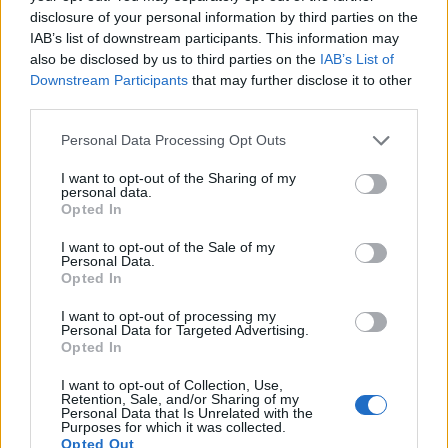
után fizet ki a Raiffeisen. A vételár mindkét tétele
disclosure of your personal information by third parties on the
IAB’s list of downstream participants. This information may
eredményfüggő, az 550 millió dollár a maximális
also be disclosed by us to third parties on the
IAB’s List of
vételár.
Downstream Participants
that may further disclose it to other
third parties.
A Raiffeisen eddig is jelen volt az orosz bankpiacon, most
a 10. helyet foglalja el. A 25. Impexbank megszerzésével a
Personal Data Processing Opt Outs
6. legnagyobb bank lesz országban. Az expanzió nem
I want to opt-out of the Sharing of my
véletlen a Raiffeisen részéről, az orosz bankpiac a
personal data.
legnagyobb a régióban és hatalmas ütemben növekszik.
Opted In
Tavaly január és október között 39%-kal 263 milliárd euróra
I want to opt-out of the Sale of my
bővült a bankszektor mérlegfőösszege. ...
Personal Data.
Opted In
I want to opt-out of processing my
KEDVES OLVASÓNK!
Personal Data for Targeted Advertising.
Opted In
A keresett cikk a portfolio.hu hírarchívumához
tartozik, melynek olvasása előfizetéses
I want to opt-out of Collection, Use,
Retention, Sale, and/or Sharing of my
regisztrációhoz kötött.
Personal Data that Is Unrelated with the
Purposes for which it was collected.
Az előfizetés a következőket tartalmazza:
Opted Out