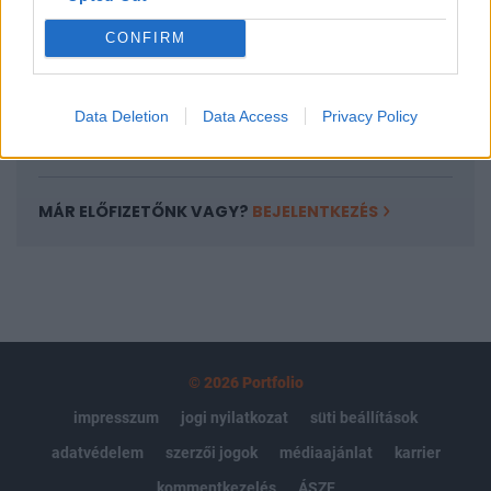
Portfolio.hu teljes cikkarchívum
CONFIRM
Kötéslisták: BÉT elmúlt 2 év napon belüli
kötéslistái
Data Deletion
Data Access
Privacy Policy
Előfizetés
MÁR ELŐFIZETŐNK VAGY?
BEJELENTKEZÉS
© 2026 Portfolio
impresszum
jogi nyilatkozat
süti beállítások
adatvédelem
szerzői jogok
médiaajánlat
karrier
kommentkezelés
ÁSZF