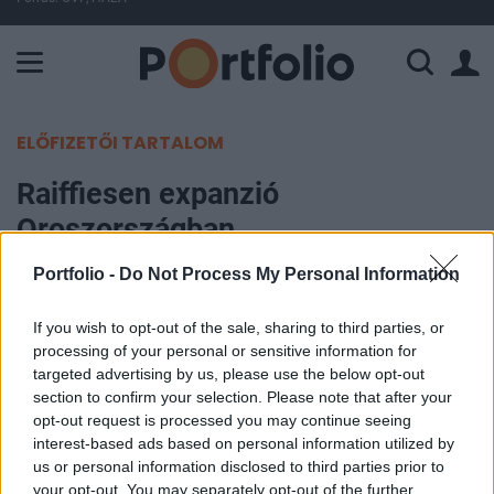
A Paksi Atomerőmű összteljesítménye 226 MW. A Duna vízállá
ELŐFIZETŐI TARTALOM
Raiffiesen expanzió
Oroszországban
Portfolio -
Do Not Process My Personal Information
Portfolio
2006. február 01. 12:31
If you wish to opt-out of the sale, sharing to third parties, or
processing of your personal or sensitive information for
550 millió dollárért vásárolja meg a Raiffeisen
targeted advertising by us, please use the below opt-out
International az orosz Impexbankot, amellyel az
section to confirm your selection. Please note that after your
opt-out request is processed you may continue seeing
osztrák pénzintézet legnagyobb külföldi szereplő
interest-based ads based on personal information utilized by
lett az ország bankpiacán. A vételárból 50 millió
us or personal information disclosed to third parties prior to
dollárt csak az orosz bank 2006. évének zárása
your opt-out. You may separately opt-out of the further