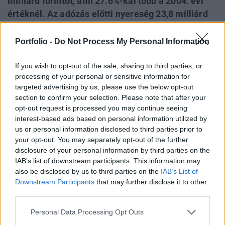
milliárd forintot, ami 27.6%-kal több a 2004. évi
értéknél. Az adózás előtti nyereség 23,8 milliárd
forint volt, ami az előző évhez viszonyítva 7.8%-os
növekedést jelent. Adózás utáni eredménye 17,7
Portfolio -
Do Not Process My Personal Information
milliárd forint volt, ami a 2004-es adatnál 2.4%-kal
kevesebb. Mindkét évet megtisztítva az egyszeri
If you wish to opt-out of the sale, sharing to third parties, or
processing of your personal or sensitive information for
tételektől a nettó eredmény 25%-os növekedést
targeted advertising by us, please use the below opt-out
mutatna.
section to confirm your selection. Please note that after your
opt-out request is processed you may continue seeing
A Bank saját tőkéje előző évhez képest közel 13%-kal 155.5
interest-based ads based on personal information utilized by
milliárd forintra nőtt. A bázis 2004-es adatokat
us or personal information disclosed to third parties prior to
(Nemzetközi Számviteli Szabályok szerinti konszolidált,
your opt-out. You may separately opt-out of the further
nem auditált eredmények) az összehasonlíthatóság
disclosure of your personal information by third parties on the
IAB’s list of downstream participants. This information may
megteremtése érdekében a K&H Bank módosította. A Bank
also be disclosed by us to third parties on the
IAB’s List of
2005. január 1-től a Nemzetközi Számviteli Szabályok
Downstream Participants
that may further disclose it to other
szerint a folyósításkor felmerülő hiteldíjak...
third parties.
Personal Data Processing Opt Outs
KEDVES OLVASÓNK!