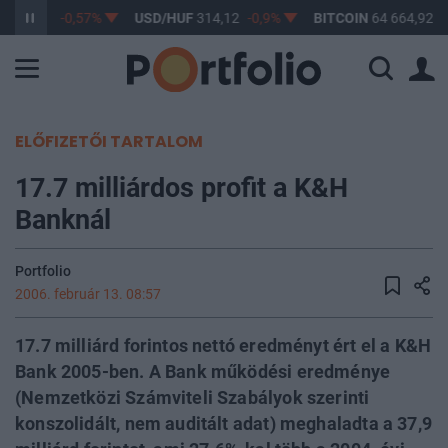
F
363,31
-0,57%
USD/HUF
314,12
-0,9%
BITCOIN
64 664,92
0
ELŐFIZETŐI TARTALOM
17.7 milliárdos profit a K&H
Banknál
Portfolio
2006. február 13. 08:57
17.7 milliárd forintos nettó eredményt ért el a K&H
Bank 2005-ben. A Bank működési eredménye
(Nemzetközi Számviteli Szabályok szerinti
konszolidált, nem auditált adat) meghaladta a 37,9