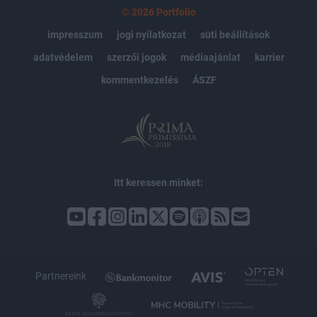
© 2026 Portfolio
impresszum
jogi nyilatkozat
süti beállítások
adatvédelem
szerzői jogok
médiaajánlat
karrier
kommentkezelés
ÁSZF
Itt keressen minket:
Partnereink