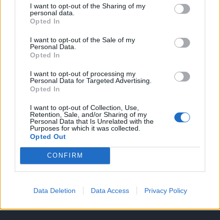
I want to opt-out of the Sharing of my
A keresett cikk a portfolio.hu hírarchívumához
personal data.
Opted In
tartozik, melynek olvasása előfizetéses
regisztrációhoz kötött.
I want to opt-out of the Sale of my
Personal Data.
Az előfizetés a következőket tartalmazza:
Opted In
Portfolio.hu teljes cikkarchívum
I want to opt-out of processing my
Kötéslisták: BÉT elmúlt 2 év napon belüli
Personal Data for Targeted Advertising.
Opted In
kötéslistái
I want to opt-out of Collection, Use,
Retention, Sale, and/or Sharing of my
Előfizetés
Personal Data that Is Unrelated with the
Purposes for which it was collected.
Opted Out
MÁR ELŐFIZETŐNK VAGY?
BEJELENTKEZÉS
CONFIRM
Data Deletion
Data Access
Privacy Policy