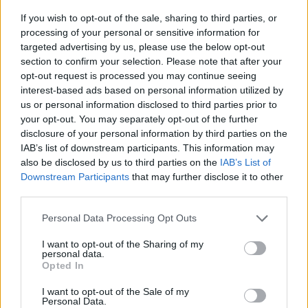
alapított még 2000-ben -írja a HVG.
If you wish to opt-out of the sale, sharing to third parties, or
processing of your personal or sensitive information for
A cég törzstőkéje 3 millió forint, árbevétele 2004-ben 1
targeted advertising by us, please use the below opt-out
milliárd forint volt, adózás előtti eredménye pedig 20 millió
section to confirm your selection. Please note that after your
opt-out request is processed you may continue seeing
forint. A Civil Rt. 2005.júliusában többségi részesedést
interest-based ads based on personal information utilized by
szerzett a Topsec Autó Kft-ben, és most folytatja a
us or personal information disclosed to third parties prior to
felvásárlások sorát.
your opt-out. You may separately opt-out of the further
disclosure of your personal information by third parties on the
IAB’s list of downstream participants. This information may
KEDVES OLVASÓNK!
also be disclosed by us to third parties on the
IAB’s List of
Downstream Participants
that may further disclose it to other
A keresett cikk a portfolio.hu hírarchívumához
third parties.
tartozik, melynek olvasása előfizetéses
regisztrációhoz kötött.
Personal Data Processing Opt Outs
Az előfizetés a következőket tartalmazza:
I want to opt-out of the Sharing of my
personal data.
Portfolio.hu teljes cikkarchívum
Opted In
Kötéslisták: BÉT elmúlt 2 év napon belüli
kötéslistái
I want to opt-out of the Sale of my
Personal Data.