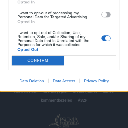
Opted In
Előfizetés
I want to opt-out of processing my
Personal Data for Targeted Advertising.
Opted In
MÁR ELŐFIZETŐNK VAGY?
BEJELENTKEZÉS
I want to opt-out of Collection, Use,
Retention, Sale, and/or Sharing of my
Personal Data that Is Unrelated with the
Purposes for which it was collected.
Opted Out
CONFIRM
© 2026 Portfolio
Data Deletion
Data Access
Privacy Policy
impresszum
jogi nyilatkozat
süti beállítások
adatvédelem
szerzői jogok
médiaajánlat
karrier
kommentkezelés
ÁSZF