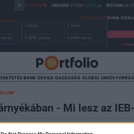
R/HUF
365,32
-0,02%
USD/HUF
317,05
0,03%
BITCOIN
64 312
DUNA VÍZÁL
Mit jelent ez?
3. blokk
4. blokk
0 MW
0 MW
/ 500 MW
/ 500 MW
/ 500 MW
-144c
A Duna vízállása Paksnál -127 cm. A biztonsági határ -144 cm,
EFEKTETÉS
BANK
DEVIZA
GAZDASÁG
GLOBÁL
UNIÓS FORRÁ
TALOM
árnyékában - Mi lesz az IEB
08:15