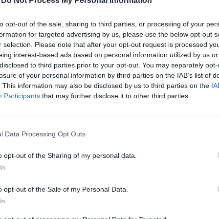
-
Do Not Process My Personal Information
 az olasz bankpiacon, Banca Intesa és a SanPaolo IMI 
to opt-out of the sale, sharing to third parties, or processing of your per
tszik sínre kerül, bár a részletek csak októberben lát
formation for targeted advertising by us, please use the below opt-out s
r selection. Please note that after your opt-out request is processed y
 között a leghangosabb Santander és a kevésbé hango
eing interest-based ads based on personal information utilized by us or
edit Agricole várhatóan nem akadályozza meg az egye
disclosed to third parties prior to your opt-out. You may separately opt-
el a lehetőséget, hogy kisebb leánycégekben erőteljese
losure of your personal information by third parties on the IAB’s list of
 Miközben a két olasz bank határozott egyesülési szá
. This information may also be disclosed by us to third parties on the
IA
Participants
that may further disclose it to other third parties.
ogatja az olasz politika is, nem mehetünk el amellett,
mérlegfőösszegű pénzintézetet eredményező egyesülé
alunk már sokat tárgyalt CIB-IEB. Írásunkban megpróbál
l Data Processing Opt Outs
 tárgyalásokat és a magyar szálat. Akit csak a magyar 
kelnek, az a 4. oldalon találja meg az ezt érintő fejez
o opt-out of the Sharing of my personal data.
In
ió alaposan megváltoztatja az olasz bankpiaci képet, egy igen er
edéssel, amely (az Unicredittel együtt) garantálja, hogy a banks
o opt-out of the Sale of my Personal Data.
tes 2005 decemberében az ABN Amro a Banca Antonveneta-t, 20
In
le del Lavoro szerezte meg, ezek után nem volt teljesen egyért