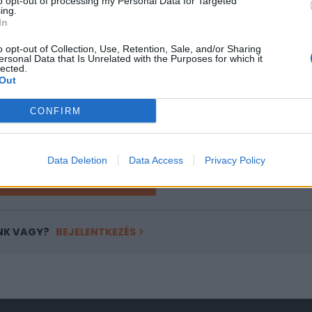
to opt-out of processing my Personal Data for Targeted
ing.
In
ASÓNK!
o opt-out of Collection, Use, Retention, Sale, and/or Sharing
a portfolio.hu hírarchívumához tartozik, melynek olvasása előf
ersonal Data that Is Unrelated with the Purposes for which it
ötött.
lected.
Out
övetkezőket tartalmazza:
 teljes cikkarchívum
CONFIRM
 BÉT elmúlt 2 év napon belüli
Data Deletion
Data Access
Privacy Policy
Előfizetés
NK VAGY?
BEJELENTKEZÉS