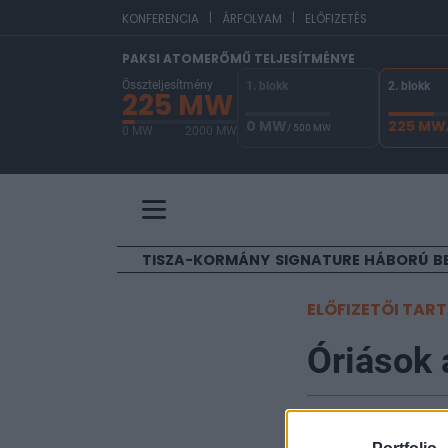
|
|
EU
KONFERENCIA
ÁRFOLYAM
ELŐFIZETÉS
PAKSI ATOMERŐMŰ TELJESÍTMÉNYE
Összteljesítmény
1. blokk
2. blokk
225 MW
0 MW
225 MW
/ 500 MW
0 MW
2000 MW
A Paksi Atomerőmű összteljesítménye 225 MW. 
TISZA-KORMÁNY
SIGNATURE
HÁBORÚ
B
ELŐFIZETŐI TAR
Óriások 
Bán Zoltán
2006. szeptember 29. 