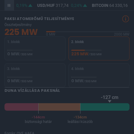
366,09
0,19%
USD/HUF
317,74
0,24%
BITCOIN
64 330,16
0,
PAKSI ATOMERŐMŰ TELJESÍTMÉNYE
Összteljesítmény
225 MW
0 MW
2000 MW
1. blokk
2. blokk
0 MW
225 MW
/ 500 MW
/ 500 MW
3. blokk
4. blokk
0 MW
0 MW
/ 500 MW
/ 500 MW
DUNA VÍZÁLLÁSA PAKSNÁL
-127 cm
-144cm
-134cm
biztonsági határ
leállási küszöb
Forrás: OVF, HAEA