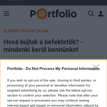
A Paksi Atomerőmű összteljesítménye 225 MW. A Duna vízállá
ELŐFIZETŐI TARTALOM
Hová bújtak a befektetők? -
mindenki kerül bennünket
Portfolio
2007. április 04. 13:15
Portfolio -
Do Not Process My Personal Information
Ugyan az elmúlt héten minden egyes fő részvény-
If you wish to opt-out of the sale, sharing to third parties, or
processing of your personal or sensitive information for
és kötvényalap-kategória tőkebeáramlást
targeted advertising by us, please use the below opt-out
regisztrálhatott, a negyedéves számokat
section to confirm your selection. Please note that after your
összehasonlítva azonban már kijózanítóbb a kép -
opt-out request is processed you may continue seeing
derül ki az Emerging Portfolio Fund Research
interest-based ads based on personal information utilized by