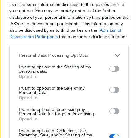
us or personal information disclosed to third parties prior to
legfrissebb adataiból - hiszen 2007 első három
your opt-out. You may separately opt-out of the further
hónapjának tőkebeáramlása csupán a tavalyi év
disclosure of your personal information by third parties on the
hasonló időszakának egyharmada körüli volt. A
IAB’s list of downstream participants. This information may
befektetők szinte teljesen elfordultak a feltörekvő
also be disclosed by us to third parties on the
IAB’s List of
piacoktól, és ezeken belül is a hazánkat is magába
Downstream Participants
that may further disclose it to other
third parties.
foglaló EMEA régiótól.
Personal Data Processing Opt Outs
Az elmúlt hét jó teljesítménye nem volt elég ahhoz, hogy az
egész negyedévet jó színben tüntesse fel, a tavalyi év
I want to opt-out of the Sharing of my
personal data.
hasonló időszakához hasonlítva a tőkebeáramlások
Opted In
továbbra is elég halványnak tűnnek. A teljes részvényalap-
szegmens negyedéves nettó értékesítése 2006 első
I want to opt-out of the Sale of my
Personal Data.
negyedévének egyharmadát érik csak el, ráadásul a
Opted In
Japánon kívüli Ázsiába befektető alapokon...
I want to opt-out of processing my
Personal Data for Targeted Advertising.
Opted In
KEDVES OLVASÓNK!
I want to opt-out of Collection, Use,
A keresett cikk a portfolio.hu hírarchívumához
Retention, Sale, and/or Sharing of my