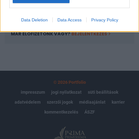
Előfizetés
Data Deletion
Data Access
Privacy Policy
MÁR ELŐFIZETŐNK VAGY?
BEJELENTKEZÉS
© 2026 Portfolio
impresszum
jogi nyilatkozat
süti beállítások
adatvédelem
szerzői jogok
médiaajánlat
karrier
kommentkezelés
ÁSZF