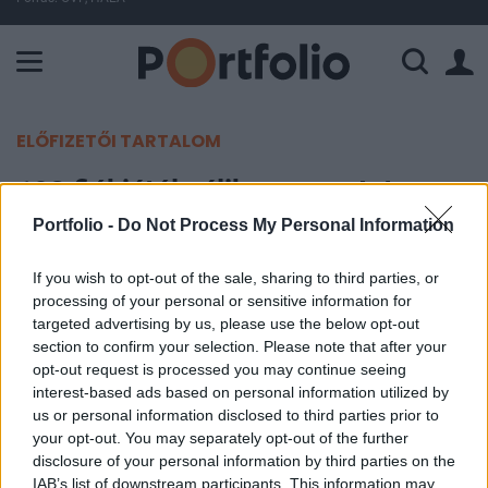
A Paksi Atomerőmű összteljesítménye 225 MW. A Duna vízállá
ELŐFIZETŐI TARTALOM
198 fiókjától válik meg az Intesa
Portfolio -
Do Not Process My Personal Information
Portfolio
2007. október 09. 10:42
If you wish to opt-out of the sale, sharing to third parties, or
processing of your personal or sensitive information for
targeted advertising by us, please use the below opt-out
A Banca Intesa és a Sanpaolo IMI tavalyi fúziójáról
section to confirm your selection. Please note that after your
2006. december 20-án kiadott olasz
opt-out request is processed you may continue seeing
versenyhatósági döntés nyomán az egyesült
interest-based ads based on personal information utilized by
pénzintézet 2007. október 5-én bejelentette, hogy
us or personal information disclosed to third parties prior to
your opt-out. You may separately opt-out of the further
megválik 198 fiókjától Olaszország 11 régiójában
disclosure of your personal information by third parties on the
és 16 tartományában.
IAB’s list of downstream participants. This information may