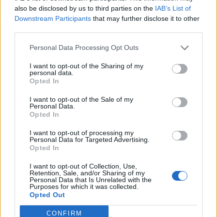
also be disclosed by us to third parties on the
IAB’s List of
A fiókokat - amelyek piaci részesedése 0.6 százalékot tesz
Downstream Participants
that may further disclose it to other
ki, s tavaly 290 millió euró működési bevételt hoztak - négy
third parties.
pénzintézet vásárolja fel, összesen 1.9 milliárd euró
értékben. A Banca Carige 78, a Credito Valtellinese 35, a
Personal Data Processing Opt Outs
Veneto Banca 42, a Banca Popolare di Bari 43 fiókot vesz
I want to opt-out of the Sharing of my
át. A Banca Carige 996, a Credito Valtellinese 395, a Veneto
personal data.
Opted In
Banca 328, a Banca Popolare...
I want to opt-out of the Sale of my
Personal Data.
KEDVES OLVASÓNK!
Opted In
A keresett cikk a portfolio.hu hírarchívumához
I want to opt-out of processing my
Personal Data for Targeted Advertising.
tartozik, melynek olvasása előfizetéses
Opted In
regisztrációhoz kötött.
I want to opt-out of Collection, Use,
Retention, Sale, and/or Sharing of my
Az előfizetés a következőket tartalmazza:
Personal Data that Is Unrelated with the
Portfolio.hu teljes cikkarchívum
Purposes for which it was collected.
Opted Out
Kötéslisták: BÉT elmúlt 2 év napon belüli
kötéslistái
CONFIRM