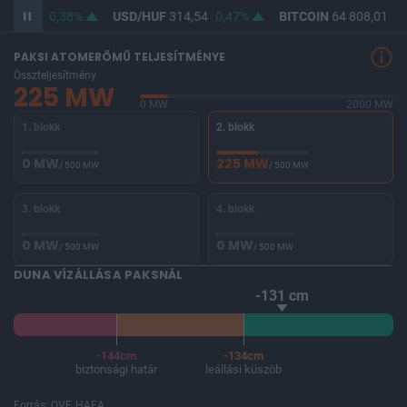
363,10
0,38%
USD/HUF
314,54
0,47%
BITCOIN
64 808,01
0,
PAKSI ATOMERŐMŰ TELJESÍTMÉNYE
Összteljesítmény
225 MW
0 MW
2000 MW
1. blokk
2. blokk
0 MW
225 MW
/ 500 MW
/ 500 MW
3. blokk
4. blokk
0 MW
0 MW
/ 500 MW
/ 500 MW
DUNA VÍZÁLLÁSA PAKSNÁL
-131 cm
-144cm
-134cm
biztonsági határ
leállási küszöb
Forrás: OVF, HAEA