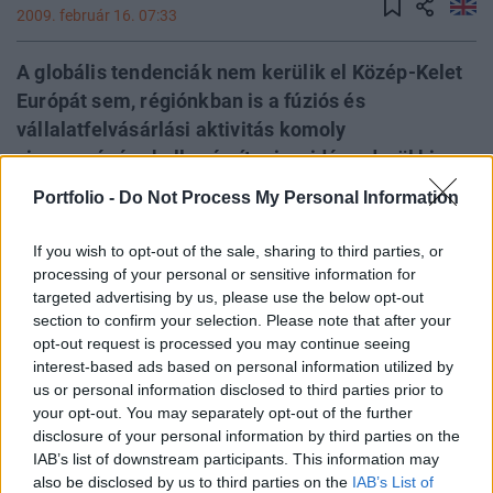
2009. február 16. 07:33
A globális tendenciák nem kerülik el Közép-Kelet
Európát sem, régiónkban is a fúziós és
vállalatfelvásárlási aktivitás komoly
visszaesésére kell számítani az idén - derül ki a
Portfolio.hu által elkészített felmérésből.
Portfolio -
Do Not Process My Personal Information
Válaszadóink szerint ugyan Magyarország az
átlaghoz képest jól teljesíthet, de az értékeltségi
If you wish to opt-out of the sale, sharing to third parties, or
szintek általánosságban igen nyomottak lesznek a
processing of your personal or sensitive information for
targeted advertising by us, please use the below opt-out
piacon. Bár a bankok tranzakciókhoz nyújtott
section to confirm your selection. Please note that after your
hitelezése 2010 előtt várhatóan nem áll helyre,
opt-out request is processed you may continue seeing
azért az eurózónából érkezhetnek vevők, akik
interest-based ads based on personal information utilized by
várhatóan leginkább a térség pénzügyi cégeire
us or personal information disclosed to third parties prior to
your opt-out. You may separately opt-out of the further
pályáznak majd.
disclosure of your personal information by third parties on the
IAB’s list of downstream participants. This information may
Az adatgyűjtés 2008 decembere és 2009 februárja között
also be disclosed by us to third parties on the
IAB’s List of
történt, a felmérésben résztvevő tanácsadók: BDO, Capital