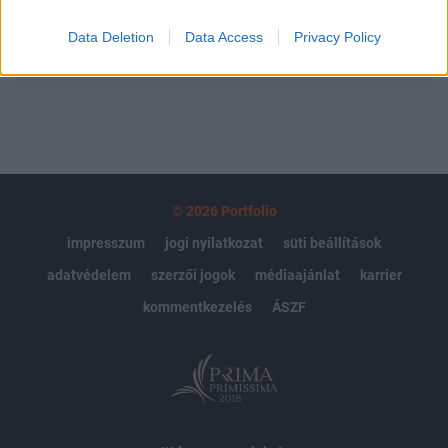
Data Deletion
Data Access
Privacy Policy
MÁR ELŐFIZETŐNK VAGY?
BEJELENTKEZÉS
© 2026 Portfolio
impresszum
jogi nyilatkozat
süti beállítások
adatvédelem
szerzői jogok
médiaajánlat
karrier
kommentkezelés
ÁSZF