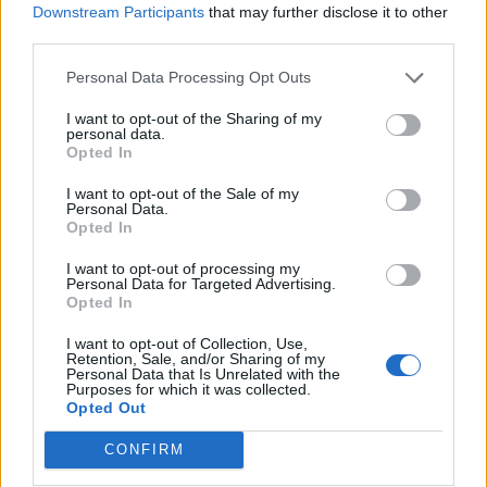
Downstream Participants
that may further disclose it to other
Partners, CIB, Concorde, Deloitte, Deutsche Bank, Equilor,
third parties.
Invescom, KBC Securities, KPMG, MB Partners, Nomura,
UniCredit - CAIB 16 elismert hazai és külföldi corporate
Personal Data Processing Opt Outs
finance szakértő válaszaiból készített felmérést a
I want to opt-out of the Sharing of my
Portfolio.hu, melyből kiderült, hogy...
personal data.
Opted In
I want to opt-out of the Sale of my
KEDVES OLVASÓNK!
Personal Data.
Opted In
A keresett cikk a portfolio.hu hírarchívumához
tartozik, melynek olvasása előfizetéses
I want to opt-out of processing my
Personal Data for Targeted Advertising.
regisztrációhoz kötött.
Opted In
Az előfizetés a következőket tartalmazza:
I want to opt-out of Collection, Use,
Portfolio.hu teljes cikkarchívum
Retention, Sale, and/or Sharing of my
Personal Data that Is Unrelated with the
Kötéslisták: BÉT elmúlt 2 év napon belüli
Purposes for which it was collected.
Opted Out
kötéslistái
CONFIRM
Előfizetés