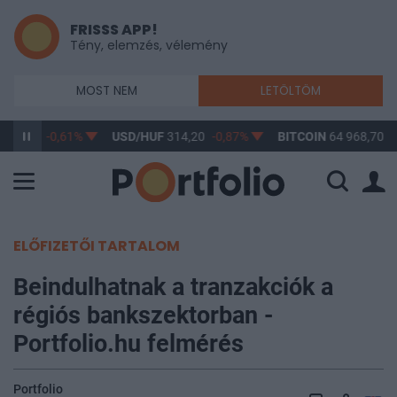
FRISSS APP!
Tény, elemzés, vélemény
MOST NEM
LETÖLTÖM
363,17
-0,61%
USD/HUF
314,20
-0,87%
BITCOIN
64 968,70
0
ELŐFIZETŐI TARTALOM
Beindulhatnak a tranzakciók a
régiós bankszektorban -
Portfolio.hu felmérés
Portfolio