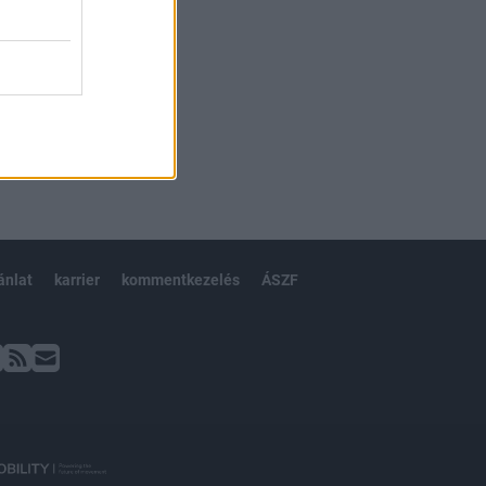
ánlat
karrier
kommentkezelés
ÁSZF