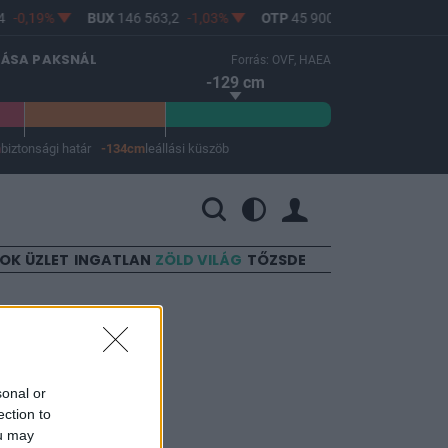
-0,19%
BUX
146 563,2
-1,03%
OTP
45 900
-1,82%
MOL
LÁSA PAKSNÁL
Forrás: OVF, HAEA
-129 cm
m
biztonsági határ
-134cm
leállási küszöb
 a leállási küszöb -134 cm.
SOK
ÜZLET
INGATLAN
ZÖLD VILÁG
TŐZSDE
k
sonal or
ection to
ou may