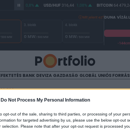
/HUF
364,62
0,8%
USD/HUF
316,44
1,08%
BITCOIN
64 479,24
DUNA VÍZÁL
Mit jelent ez?
3. blokk
4. blokk
0 MW
0 MW
/ 500 MW
/ 500 MW
/ 500 MW
-144c
A Duna vízállása Paksnál -129 cm. A biztonsági határ -144 cm,
EFEKTETÉS
BANK
DEVIZA
GAZDASÁG
GLOBÁL
UNIÓS FORRÁ
TALOM
-
Do Not Process My Personal Information
segítség az ukrán bankokna
to opt-out of the sale, sharing to third parties, or processing of your per
formation for targeted advertising by us, please use the below opt-out s
r selection. Please note that after your opt-out request is processed y
3