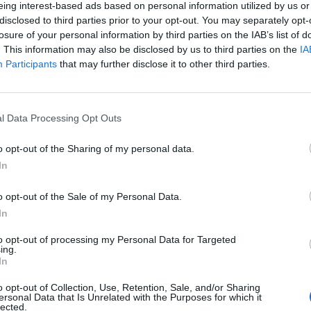
eing interest-based ads based on personal information utilized by us or
disclosed to third parties prior to your opt-out. You may separately opt-
ytat az Európai Újjáépítési és Fejlesztési Bank (EBRD)
losure of your personal information by third parties on the IAB’s list of
segítéséről, és kész arra, hogy összesen 500 millió 
. This information may also be disclosed by us to third parties on the
IA
Participants
that may further disclose it to other third parties.
ruljon hozzá a talpraállításához - értesült a Reuters.
as Mirow EBRD elnökre hivatkozva tudósít a hírről, ám a részl
téséig még nem ismeretesek. Az ukrán bankrendszert mélyen éri
l Data Processing Opt Outs
nzügyi segítségre szorul, ami elindította a spekulációt, hogy U
etőképtelensége után a következő ország, amely nem tud eleget.
o opt-out of the Sharing of my personal data.
In
ASÓNK!
o opt-out of the Sale of my Personal Data.
In
a portfolio.hu hírarchívumához tartozik, melynek olvasása előf
ötött.
to opt-out of processing my Personal Data for Targeted
ing.
övetkezőket tartalmazza:
In
 teljes cikkarchívum
o opt-out of Collection, Use, Retention, Sale, and/or Sharing
 BÉT elmúlt 2 év napon belüli
ersonal Data that Is Unrelated with the Purposes for which it
lected.