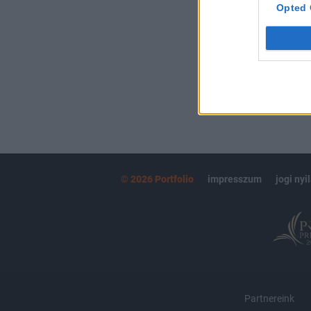
kötéslistái
Opted 
MÁR ELŐFIZETŐ
© 2026 Portfolio
impresszum
jogi nyi
Partnereink