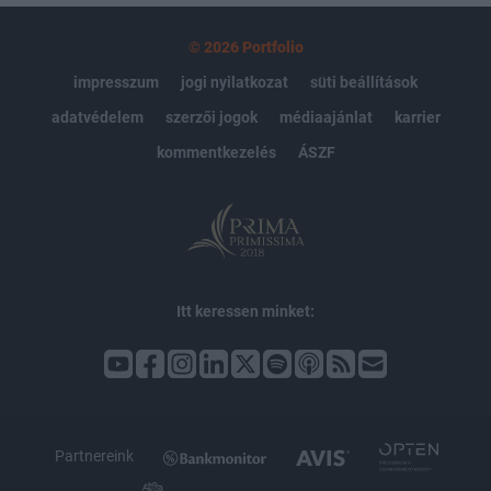
© 2026 Portfolio
impresszum
jogi nyilatkozat
süti beállítások
adatvédelem
szerzői jogok
médiaajánlat
karrier
kommentkezelés
ÁSZF
Itt keressen minket:
Partnereink