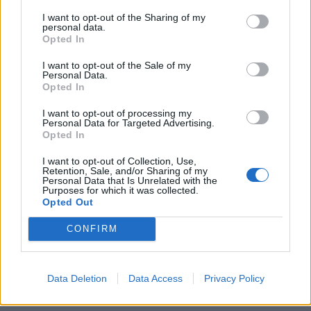
KEDVES OLVASÓNK!
I want to opt-out of the Sharing of my
personal data.
A keresett cikk a portfolio.hu hírarchívumához
Opted In
tartozik, melynek olvasása előfizetéses
I want to opt-out of the Sale of my
regisztrációhoz kötött.
Personal Data.
Opted In
Az előfizetés a következőket tartalmazza:
Portfolio.hu teljes cikkarchívum
I want to opt-out of processing my
Personal Data for Targeted Advertising.
Kötéslisták: BÉT elmúlt 2 év napon belüli
Opted In
kötéslistái
I want to opt-out of Collection, Use,
Retention, Sale, and/or Sharing of my
Personal Data that Is Unrelated with the
Előfizetés
Purposes for which it was collected.
Opted Out
CONFIRM
MÁR ELŐFIZETŐNK VAGY?
BEJELENTKEZÉS
Data Deletion
Data Access
Privacy Policy