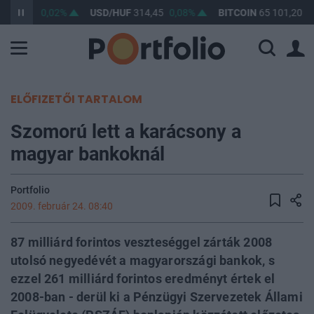
F
363,25
0,02%
USD/HUF
314,45
0,08%
BITCOIN
65 101,20
0
ELŐFIZETŐI TARTALOM
Szomorú lett a karácsony a
magyar bankoknál
Portfolio
2009. február 24. 08:40
87 milliárd forintos veszteséggel zárták 2008
utolsó negyedévét a magyarországi bankok, s
ezzel 261 milliárd forintos eredményt értek el
2008-ban - derül ki a Pénzügyi Szervezetek Állami