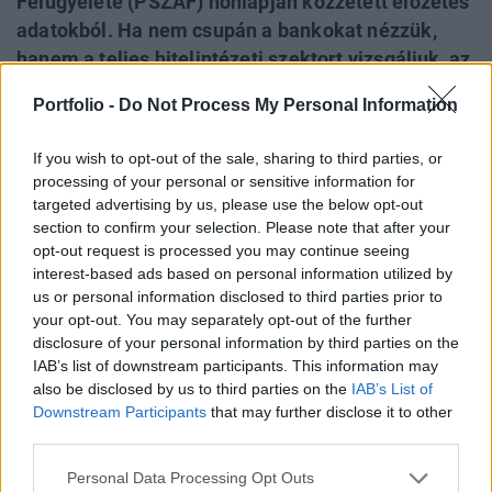
Felügyelete (PSZÁF) honlapján közzétett előzetes
adatokból. Ha nem csupán a bankokat nézzük,
hanem a teljes hitelintézeti szektort vizsgáljuk, az
ágazat az első kilenc hónapban elért 381 milliárd
Portfolio -
Do Not Process My Personal Information
forintos adózott nyeresége után a negyedik
negyedévben 78 milliárd forintos veszteségbe
If you wish to opt-out of the sale, sharing to third parties, or
fordult. A bankok közül egyedül a szakosított
processing of your personal or sensitive information for
hitelintézetek voltak képesek nyereségesen
targeted advertising by us, please use the below opt-out
section to confirm your selection. Please note that after your
működni az utolsó negyedévben.
opt-out request is processed you may continue seeing
interest-based ads based on personal information utilized by
A teljes szektor tavalyi adózott eredménye csupán 6,6
us or personal information disclosed to third parties prior to
százalékkal - 21,7 milliárd forinttal - kisebb a 2007. évi
your opt-out. You may separately opt-out of the further
324,7 milliárd forintos nyereségnél. Ha azonban figyelembe
disclosure of your personal information by third parties on the
vesszük, hogy abból - az OTP Bank profitjának részeként -
IAB’s list of downstream participants. This information may
121,4 milliárd forint nettó eredmény az OTP-Garancia
also be disclosed by us to third parties on the
IAB’s List of
Biztosító tavalyi értékesítésének volt köszönhető, a szektor
Downstream Participants
that may further disclose it to other
third parties.
adózott nyeresége mindössze...
Personal Data Processing Opt Outs