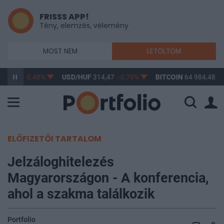
FRISSS APP!
Tény, elemzés, vélemény
MOST NEM
LETÖLTÖM
363,65
-0,48%
USD/HUF
314,47
-0,79%
BITCOIN
64 984,48
1
ELŐFIZETŐI TARTALOM
Jelzáloghitelezés
Magyarországon - A konferencia,
ahol a szakma találkozik
Portfolio