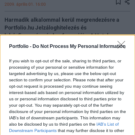
2009. április 01. 16:00
Harmadik alkalommal kerül megrendezésre a
Portfolio.hu Jelzáloghitelezés és
lakásfinanszírozás konferenciája. A Hotel
Intercontinentalban május 7-én rendezendő
Portfolio -
Do Not Process My Personal Information
rangos szakmai fórum a hazai kereskedelmi
bankokat, a szabályozókat és az értékesítési
If you wish to opt-out of the sale, sharing to third parties, or
hálózatokat felvonultatva az aktuális
processing of your personal or sensitive information for
targeted advertising by us, please use the below opt-out
termékfejlesztési, értékesítési, szabályozási
section to confirm your selection. Please note that after your
kérdésekre keresi a választ feltárva a
opt-out request is processed you may continue seeing
megváltozott környezet által biztosított
interest-based ads based on personal information utilized by
lehetőségeket.
us or personal information disclosed to third parties prior to
your opt-out. You may separately opt-out of the further
A 2008-as nagysikerű konferencia óta nagyot fordult a
disclosure of your personal information by third parties on the
IAB’s list of downstream participants. This information may
világ, s ez teszi a rendezvény a Portfolio.hu eseményei
also be disclosed by us to third parties on the
IAB’s List of
között különösen aktuálissá és fontossá. Miközben 2008
Downstream Participants
that may further disclose it to other
őszéig a termékfejlesztésen, az értékesítési hálózatok