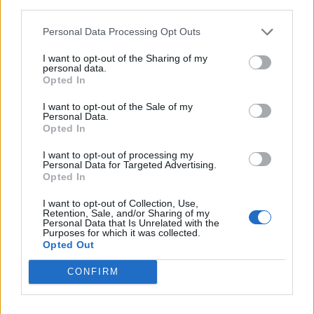
third parties.
erősítésén és a kockázatok felső határának megtalálásán
volt a hangsúly addig 2009-ben az elmúlt 10 év
Personal Data Processing Opt Outs
legnagyobb válságát éri a szektor...
I want to opt-out of the Sharing of my
personal data.
Opted In
KEDVES OLVASÓNK!
I want to opt-out of the Sale of my
A keresett cikk a portfolio.hu hírarchívumához
Personal Data.
Opted In
tartozik, melynek olvasása előfizetéses
regisztrációhoz kötött.
I want to opt-out of processing my
Personal Data for Targeted Advertising.
Opted In
Az előfizetés a következőket tartalmazza:
Portfolio.hu teljes cikkarchívum
I want to opt-out of Collection, Use,
Kötéslisták: BÉT elmúlt 2 év napon belüli
Retention, Sale, and/or Sharing of my
Personal Data that Is Unrelated with the
kötéslistái
Purposes for which it was collected.
Opted Out
Előfizetés
CONFIRM