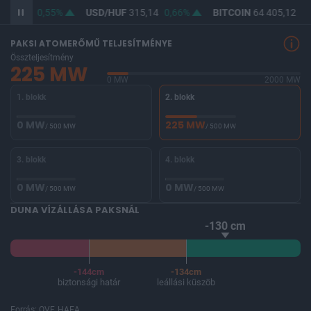
363,73
0,55%
USD/HUF
315,14
0,66%
BITCOIN
64 405,12
-0
PAKSI ATOMERŐMŰ TELJESÍTMÉNYE
Összteljesítmény
225 MW
0 MW
2000 MW
1. blokk
2. blokk
0 MW
225 MW
/ 500 MW
/ 500 MW
3. blokk
4. blokk
0 MW
0 MW
/ 500 MW
/ 500 MW
DUNA VÍZÁLLÁSA PAKSNÁL
-130 cm
-144cm
-134cm
biztonsági határ
leállási küszöb
Forrás: OVF, HAEA