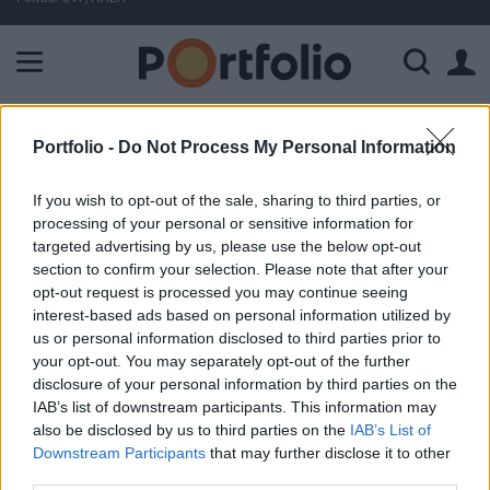
A Paksi Atomerőmű összteljesítménye 225 MW. A Duna vízállá
ELŐFIZETŐI TARTALOM
Portfolio -
Do Not Process My Personal Information
Mégsem jönnek tőzsdére a
If you wish to opt-out of the sale, sharing to third parties, or
vízművek
processing of your personal or sensitive information for
targeted advertising by us, please use the below opt-out
section to confirm your selection. Please note that after your
Portfolio
opt-out request is processed you may continue seeing
2009. április 06. 08:24
interest-based ads based on personal information utilized by
us or personal information disclosed to third parties prior to
your opt-out. You may separately opt-out of the further
Összevon három állami vízművet Nemzeti
disclosure of your personal information by third parties on the
Vagyongazdálkodási Tanács (NVT), de a tőzsdei
IAB’s list of downstream participants. This information may
bevezetésre a korábbi tervekkel ellentétben nem kerül sor. A
also be disclosed by us to third parties on the
IAB’s List of
100%-ig állami Észak-magyarországi Regionális Vízművek
Downstream Participants
that may further disclose it to other
Zrt vagyonkezelése alá tartozik majd Tiszamenti
third parties.