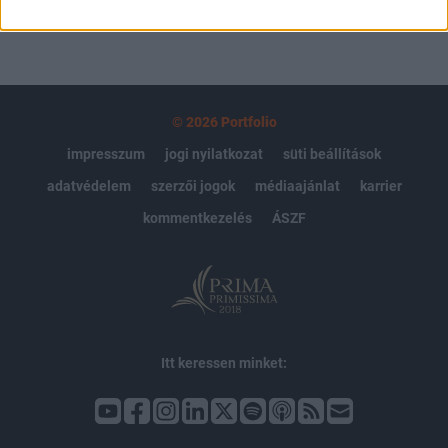
© 2026 Portfolio
impresszum
jogi nyilatkozat
süti beállítások
adatvédelem
szerzői jogok
médiaajánlat
karrier
kommentkezelés
ÁSZF
Itt keressen minket: