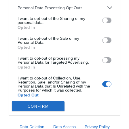
Regionális Vízművek Zrt és a Duna Menti Regionális Vízmű
Personal Data Processing Opt Outs
Zrt állami tulajdonú részvénycsomagja - döntött az NVT....
I want to opt-out of the Sharing of my
personal data.
KEDVES OLVASÓNK!
Opted In
A keresett cikk a portfolio.hu hírarchívumához
I want to opt-out of the Sale of my
Personal Data.
tartozik, melynek olvasása előfizetéses
Opted In
regisztrációhoz kötött.
I want to opt-out of processing my
Az előfizetés a következőket tartalmazza:
Personal Data for Targeted Advertising.
Opted In
Portfolio.hu teljes cikkarchívum
Kötéslisták: BÉT elmúlt 2 év napon belüli
I want to opt-out of Collection, Use,
Retention, Sale, and/or Sharing of my
kötéslistái
Personal Data that Is Unrelated with the
Purposes for which it was collected.
Opted Out
Előfizetés
CONFIRM
MÁR ELŐFIZETŐNK VAGY?
BEJELENTKEZÉS
Data Deletion
Data Access
Privacy Policy