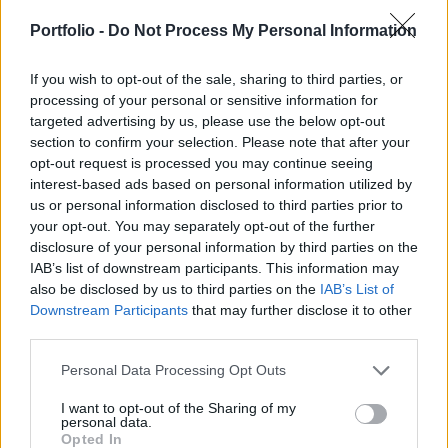
(a magánforrásokkal együtt 50 milliárd forint)
válik kézzelfogható támogatássá a hazai KKV
Portfolio -
Do Not Process My Personal Information
szektor korai, valamint növekedési
életszakaszában lévő vállalatai számára.
If you wish to opt-out of the sale, sharing to third parties, or
processing of your personal or sensitive information for
targeted advertising by us, please use the below opt-out
Az Új Magyarország Kockázati Tőke Programokra
section to confirm your selection. Please note that after your
vonatkozó pályázatok benyújtására rendelkezésre álló hat
opt-out request is processed you may continue seeing
hetes pályázati időszak e hét hétfővel zárult. A pénzügyi
interest-based ads based on personal information utilized by
programot szervező Magyar Vállalkozásfinanszírozási Zrt.-
us or personal information disclosed to third parties prior to
hez 18 kockázati tőkealap-kezelő társaságtól összesen 23
your opt-out. You may separately opt-out of the further
pályázat érkezett be (18 db a Közös Alap Alprogramra, 5 db
disclosure of your personal information by third parties on the
a Co-investment Alap Alprogramra...
IAB’s list of downstream participants. This information may
also be disclosed by us to third parties on the
IAB’s List of
Downstream Participants
that may further disclose it to other
KEDVES OLVASÓNK!
third parties.
A keresett cikk a portfolio.hu hírarchívumához
Personal Data Processing Opt Outs
tartozik, melynek olvasása előfizetéses
I want to opt-out of the Sharing of my
regisztrációhoz kötött.
personal data.
Opted In