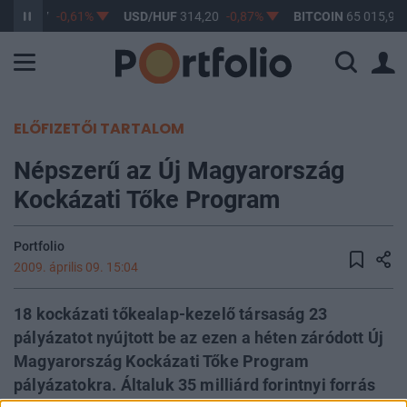
F
363,17
-0,61%
USD/HUF
314,20
-0,87%
BITCOIN
65 015,91
ELŐFIZETŐI TARTALOM
Népszerű az Új Magyarország
Kockázati Tőke Program
Portfolio
2009. április 09. 15:04
18 kockázati tőkealap-kezelő társaság 23
pályázatot nyújtott be az ezen a héten záródott Új
Magyarország Kockázati Tőke Program
pályázatokra. Általuk 35 milliárd forintnyi forrás