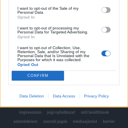
Az előfizetés a következőket tartalmazza:
I want to opt-out of the Sale of my
Portfolio.hu teljes cikkarchívum
Personal Data.
Kötéslisták: BÉT elmúlt 2 év napon belüli
Opted In
kötéslistái
I want to opt-out of processing my
Personal Data for Targeted Advertising.
Opted In
Előfizetés
I want to opt-out of Collection, Use,
Retention, Sale, and/or Sharing of my
Personal Data that Is Unrelated with the
MÁR ELŐFIZETŐNK VAGY?
BEJELENTKEZÉS
Purposes for which it was collected.
Opted Out
CONFIRM
Data Deletion
Data Access
Privacy Policy
© 2026 Portfolio
impresszum
jogi nyilatkozat
süti beállítások
adatvédelem
szerzői jogok
médiaajánlat
karrier