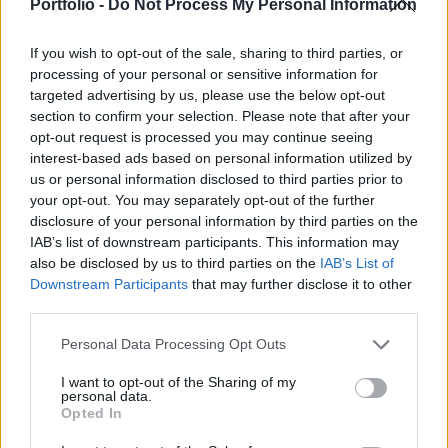
elnöke tett egyértelmű utalást a pénzügyi hatóság
Portfolio -
Do Not Process My Personal Information
jogkörének ilyen irányú kiszélesítéséről.
If you wish to opt-out of the sale, sharing to third parties, or
Úgy tűnik, komoly lépésre szánták el magukat az amerikai
processing of your personal or sensitive information for
honatyák, a jövőben ugyanis egyértelmű felügyeleti
targeted advertising by us, please use the below opt-out
section to confirm your selection. Please note that after your
jogkörrel ruházzák fel az értékpapírpiaci felügyeletet (SEC)
opt-out request is processed you may continue seeing
a hedge fund iparágban is. Erről az amerikai törvényhozás
interest-based ads based on personal information utilized by
pénzügyi szolgáltatásokért felelős bizottságának elnöke,
us or personal information disclosed to third parties prior to
Barney Frank beszélt tegnap a Reuters Global Financial
your opt-out. You may separately opt-out of the further
REgulation Summit elnevezésű...
disclosure of your personal information by third parties on the
IAB’s list of downstream participants. This information may
also be disclosed by us to third parties on the
IAB’s List of
KEDVES OLVASÓNK!
Downstream Participants
that may further disclose it to other
third parties.
A keresett cikk a portfolio.hu hírarchívumához
tartozik, melynek olvasása előfizetéses
Personal Data Processing Opt Outs
regisztrációhoz kötött.
I want to opt-out of the Sharing of my
personal data.
Az előfizetés a következőket tartalmazza:
Opted In
Portfolio.hu teljes cikkarchívum