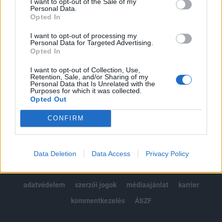
I want to opt-out of the Sale of my
Kötéslisták: BÉT elmúlt 2 év napon belüli
Personal Data.
kötéslistái
Opted In
I want to opt-out of processing my
Előfizetés
Personal Data for Targeted Advertising.
Opted In
I want to opt-out of Collection, Use,
MÁR ELŐFIZETŐNK VAGY?
BEJELENTKEZÉS
Retention, Sale, and/or Sharing of my
Personal Data that Is Unrelated with the
Purposes for which it was collected.
Opted Out
CONFIRM
© 2026 Portfolio
Data Deletion
Data Access
Privacy Policy
impresszum
jogi nyilatkozat
süti beállítások
adatvédelem
szerzői jogok
médiaajánlat
karrier
kommentkezelés
ÁSZF