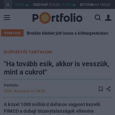
F
363,40
0,06%
USD/HUF
314,33
0,04%
BITCOIN
65 189,82
0
FONTOS
Brutális többlet jött össze a költségvetésben
ELŐFIZETŐI TARTALOM
"Ha tovább esik, akkor is vesszük,
mint a cukrot"
Portfolio
2009. december 10. 09:08
A közel 1000 milliárd dolláros vagyont kezelő
PIMCO a dubaji bizonytalanságok ellenére