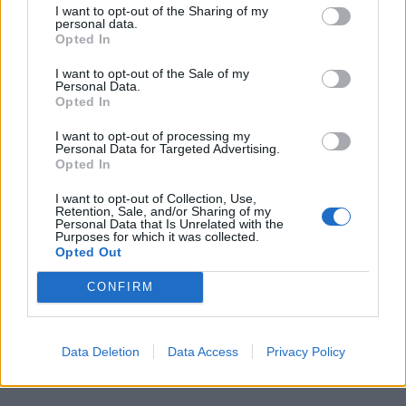
I want to opt-out of the Sharing of my
personal data.
Opted In
KEDVES OLVASÓNK!
I want to opt-out of the Sale of my
A keresett cikk a portfolio.hu hírarchívumához
Personal Data.
tartozik, melynek olvasása előfizetéses
Opted In
regisztrációhoz kötött.
I want to opt-out of processing my
Personal Data for Targeted Advertising.
Az előfizetés a következőket tartalmazza:
Opted In
Portfolio.hu teljes cikkarchívum
I want to opt-out of Collection, Use,
Kötéslisták: BÉT elmúlt 2 év napon belüli
Retention, Sale, and/or Sharing of my
kötéslistái
Personal Data that Is Unrelated with the
Purposes for which it was collected.
Opted Out
Előfizetés
CONFIRM
MÁR ELŐFIZETŐNK VAGY?
BEJELENTKEZÉS
Data Deletion
Data Access
Privacy Policy