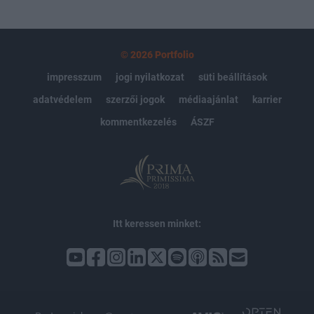
© 2026 Portfolio
impresszum
jogi nyilatkozat
süti beállítások
adatvédelem
szerzői jogok
médiaajánlat
karrier
kommentkezelés
ÁSZF
Itt keressen minket: