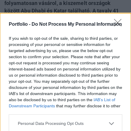
folyamatosan vásárol, a kiszemelt országok
között Abu Dhabi és Katar található. A tavaly 41
százalékos hozamot hozó, feltörekvő piaci
Portfolio -
Do Not Process My Personal Information
kötvényalap kezelője szerint túladottak már a
kötvények, éppen ezért jelentek meg a piacon, sőt
If you wish to opt-out of the sale, sharing to third parties, or
ha további esések következnének, akkor is
processing of your personal or sensitive information for
kitartanának az álláspontjuk mellett. A bizalmukat
targeted advertising by us, please use the below opt-out
arra építik, hogy a komoly olaj és gázbevételekkel
section to confirm your selection. Please note that after your
opt-out request is processed you may continue seeing
rendelkező Arab-öböl menti országok elégséges
interest-based ads based on personal information utilized by
garanciát adnak a hitelek visszafizetésére.
us or personal information disclosed to third parties prior to
your opt-out. You may separately opt-out of the further
A világ legnagyobb kötvény alapkezelője, a PIMCO a dubaji
disclosure of your personal information by third parties on the
események ellenére továbbra is aktív vásárlóként lép fel a
IAB’s list of downstream participants. This information may
közel-keleti piacon, a feltörekvő piacokért felelős helyettes
also be disclosed by us to third parties on the
IAB’s List of
vezetője, Michael Gomez szerint főként Abu Dhabiban,
Downstream Participants
that may further disclose it to other
third parties.
Katarban vásárolnak - írja a Bloomberg. A fizetési
nehézségekkel küszködő Dubaj az egész régiót magával
Personal Data Processing Opt Outs
rántotta, a kötvénypiacon elképesztő...