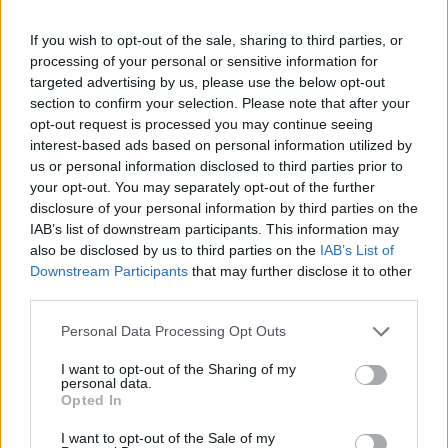
cserében.
If you wish to opt-out of the sale, sharing to third parties, or
Kihátrálna a 2007-ben a Cuitigrouppal kötött
processing of your personal or sensitive information for
megállapodásból Abu Dhabi állami befektetési alapja. A
targeted advertising by us, please use the below opt-out
megállapodás szerint ugyanis az Abu Dhabi Investment
section to confirm your selection. Please note that after your
Authority 2010 márciusa és 2011 szeptembere között
opt-out request is processed you may continue seeing
31.83 és 37.24 dollár közötti árfolyamon válthatná
interest-based ads based on personal information utilized by
részvényekre a kötvényeket, míg tegnap 3.56 dolláron zárt
us or personal information disclosed to third parties prior to
your opt-out. You may separately opt-out of the further
a Citigroup árfolyama. A lépés jelentős, közel 4 milliárd...
disclosure of your personal information by third parties on the
IAB’s list of downstream participants. This information may
also be disclosed by us to third parties on the
IAB’s List of
KEDVES OLVASÓNK!
Downstream Participants
that may further disclose it to other
A keresett cikk a portfolio.hu hírarchívumához
third parties.
tartozik, melynek olvasása előfizetéses
Personal Data Processing Opt Outs
regisztrációhoz kötött.
I want to opt-out of the Sharing of my
Az előfizetés a következőket tartalmazza:
personal data.
Opted In
Portfolio.hu teljes cikkarchívum
Kötéslisták: BÉT elmúlt 2 év napon belüli
I want to opt-out of the Sale of my