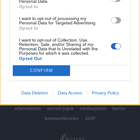
kötéslistái
Personal Data.
Opted In
Előfizetés
I want to opt-out of processing my
Personal Data for Targeted Advertising.
Opted In
MÁR ELŐFIZETŐNK VAGY?
BEJELENTKEZÉS
I want to opt-out of Collection, Use,
Retention, Sale, and/or Sharing of my
Personal Data that Is Unrelated with the
Purposes for which it was collected.
Opted Out
CONFIRM
© 2026 Portfolio
Data Deletion
Data Access
Privacy Policy
impresszum
jogi nyilatkozat
süti beállítások
adatvédelem
szerzői jogok
médiaajánlat
karrier
kommentkezelés
ÁSZF