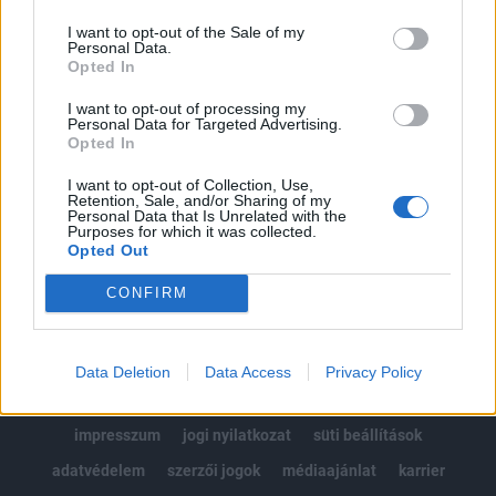
Az előfizetés a következőket tartalmazza:
I want to opt-out of the Sale of my
Portfolio.hu teljes cikkarchívum
Personal Data.
Kötéslisták: BÉT elmúlt 2 év napon belüli
Opted In
kötéslistái
I want to opt-out of processing my
Personal Data for Targeted Advertising.
Opted In
Előfizetés
I want to opt-out of Collection, Use,
Retention, Sale, and/or Sharing of my
Personal Data that Is Unrelated with the
MÁR ELŐFIZETŐNK VAGY?
BEJELENTKEZÉS
Purposes for which it was collected.
Opted Out
CONFIRM
Data Deletion
Data Access
Privacy Policy
© 2026 Portfolio
impresszum
jogi nyilatkozat
süti beállítások
adatvédelem
szerzői jogok
médiaajánlat
karrier