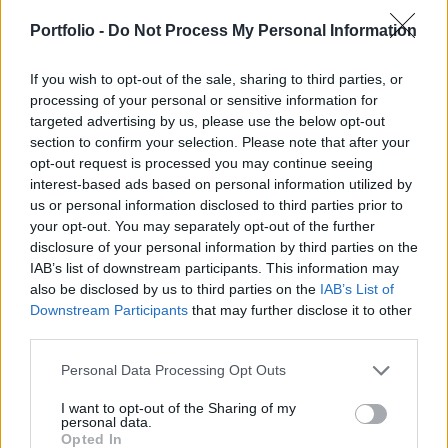
megállapodással 60 ezer háztartásnak adhatnak
könnyítést, és az MTI szerint közel van a
Portfolio -
Do Not Process My Personal Information
megállapodás a kkv-k adósságterheinek
enyhítéséről.
If you wish to opt-out of the sale, sharing to third parties, or
processing of your personal or sensitive information for
targeted advertising by us, please use the below opt-out
Az izlandi háztartások mintegy negyedének vannak
section to confirm your selection. Please note that after your
nehézségei a jelzáloghitelek törlesztésével. A kormányzati
opt-out request is processed you may continue seeing
enyhítő terv szerint egy bizonyos összeghatár felett leírnák
interest-based ads based on personal information utilized by
a jelzálogtartozást, növelnék a jelzáloghitelek
us or personal information disclosed to third parties prior to
adókönnyítéseit, illetve a hitelesek egy meghatározott köre
your opt-out. You may separately opt-out of the further
számára csökkentenék a jelzáloghitelek kamatait. A
disclosure of your personal information by third parties on the
kormányfő nyilatkozata szerint a megállapodás...
IAB’s list of downstream participants. This information may
also be disclosed by us to third parties on the
IAB’s List of
Downstream Participants
that may further disclose it to other
KEDVES OLVASÓNK!
third parties.
A keresett cikk a portfolio.hu hírarchívumához
Personal Data Processing Opt Outs
tartozik, melynek olvasása előfizetéses
I want to opt-out of the Sharing of my
regisztrációhoz kötött.
personal data.
Opted In