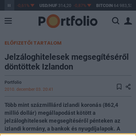
363,17
-0,61%
USD/HUF
314,20
-0,87%
BITCOIN
64 983,53
ELŐFIZETŐI TARTALOM
Jelzáloghitelesek megsegítéséről
döntöttek Izlandon
Portfolio
2010. december 03. 20:41
Több mint százmilliárd izlandi koronás (862,4
millió dollár) megállapodást kötött a
jelzáloghitelesek megsegítéséről pénteken az
izlandi kormány, a bankok és nyugdíjalapok. A