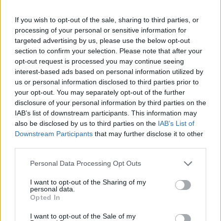
Jobbik szerdai sajtótájékoztatójára reagálva.
If you wish to opt-out of the sale, sharing to third parties, or
Tavasz után sem lesznek kilakoltatások A Jobbik számára
processing of your personal or sensitive information for
újra érthetően megfogalmazzuk, hogy sem áprilisig, sem
targeted advertising by us, please use the below opt-out
azután nem lesznek Magyarországon kilakoltatások.
section to confirm your selection. Please note that after your
Egyetlen családot sem lehet utcára tenni azért, mert nem
opt-out request is processed you may continue seeing
bírja kifizetni a megemelkedett lakástörlesztést - olvasható
interest-based ads based on personal information utilized by
Szijjártó Péter MTI-hez eljuttatott közleményében. Szijjártó
us or personal information disclosed to third parties prior to
your opt-out. You may separately opt-out of the further
Péter közleményében azt írta:...
disclosure of your personal information by third parties on the
IAB’s list of downstream participants. This information may
also be disclosed by us to third parties on the
IAB’s List of
KEDVES OLVASÓNK!
Downstream Participants
that may further disclose it to other
A keresett cikk a portfolio.hu hírarchívumához
third parties.
tartozik, melynek olvasása előfizetéses
Personal Data Processing Opt Outs
regisztrációhoz kötött.
I want to opt-out of the Sharing of my
Az előfizetés a következőket tartalmazza:
personal data.
Opted In
Portfolio.hu teljes cikkarchívum
Kötéslisták: BÉT elmúlt 2 év napon belüli
I want to opt-out of the Sale of my