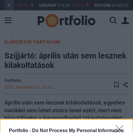
363,17
-0,61%
USD/HUF
314,20
-0,87%
BITCOIN
65 007,05
ELŐFIZETŐI TARTALOM
Szijjártó: április után sem lesznek
kilakoltatások
Portfolio
2010. december 29. 15:55
Április után sem lesznek kilakoltatások, egyetlen
családot sem lehet utcára tenni azért, mert nem
bírja kifizetni a megemelkedett lakástörlesztést -
közölte a miniszterelnök szóvivője az MTI-vel a
Portfolio -
Do Not Process My Personal Information