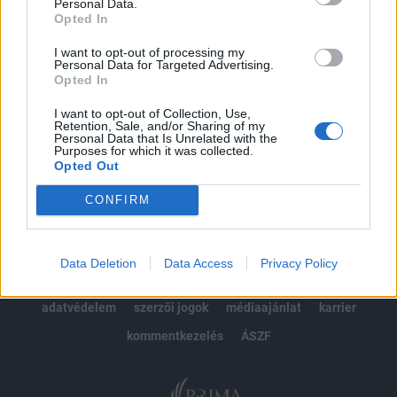
kötéslistái
Personal Data.
Opted In
Előfizetés
I want to opt-out of processing my
Personal Data for Targeted Advertising.
Opted In
MÁR ELŐFIZETŐNK VAGY?
BEJELENTKEZÉS
I want to opt-out of Collection, Use,
Retention, Sale, and/or Sharing of my
Personal Data that Is Unrelated with the
Purposes for which it was collected.
Opted Out
CONFIRM
© 2026 Portfolio
Data Deletion
Data Access
Privacy Policy
impresszum
jogi nyilatkozat
süti beállítások
adatvédelem
szerzői jogok
médiaajánlat
karrier
kommentkezelés
ÁSZF