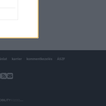
ánlat
karrier
kommentkezelés
ÁSZF