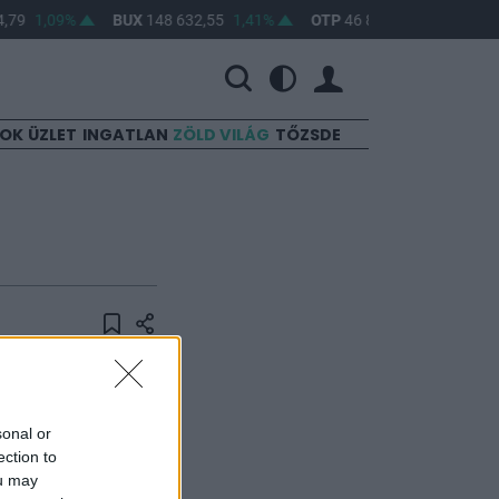
,79
1,09%
BUX
148 632,55
1,41%
OTP
46 890
2,16%
MO
SOK
ÜZLET
INGATLAN
ZÖLD VILÁG
TŐZSDE
ban elemzők
ető bizonyította,
sonal or
zni. Az
ection to
nkezelési
ou may