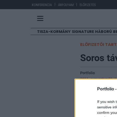
|
|
EUR
KONFERENCIA
ÁRFOLYAM
ELŐFIZETÉS
TISZA-KORMÁNY
SIGNATURE
HÁBORÚ
B
ELŐFIZETŐI TAR
Soros tá
Portfolio
2011. augusztus 01. 1
Portfolio 
Több pletyka is 
szerint nem kell 
If you wish 
hogy igenis lehe
sensitive in
nyilvánvaló, hog
confirm you