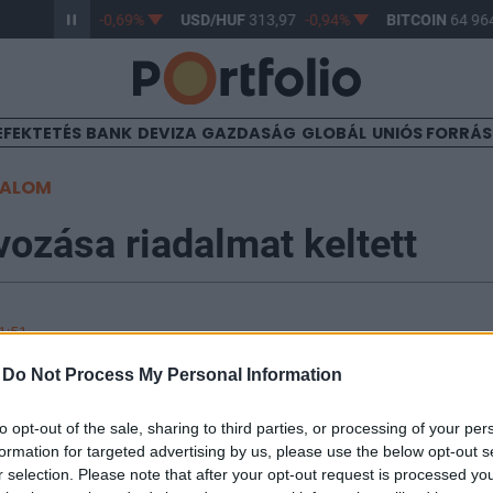
/HUF
362,87
-0,69%
USD/HUF
313,97
-0,94%
BITCOIN
64 964
EFEKTETÉS
BANK
DEVIZA
GAZDASÁG
GLOBÁL
UNIÓS FORRÁ
TALOM
vozása riadalmat keltett
1:51
-
Do Not Process My Personal Information
szárnyra kapott Soros György távozása kapcsán, azon
az ördögöt a falra festeni. A magyar származású befekt
to opt-out of the sale, sharing to third parties, or processing of your per
t a fedezeti alapok esetében is kiemelkedő hozamot ho
formation for targeted advertising by us, please use the below opt-out s
y a jelenlegi környezet nem kedvez az alternatív vagyo
r selection. Please note that after your opt-out request is processed y