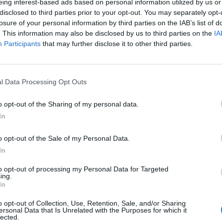
eing interest-based ads based on personal information utilized by us or
azonban vannak olyan menedzserek a piacon, akik ver
disclosed to third parties prior to your opt-out. You may separately opt-
el - írja a Marketwatch. A piacon ennek megfelelően
losure of your personal information by third parties on the IAB’s list of
számítani, az alapkezelők dolga sokkal nehezebb lesz, 
. This information may also be disclosed by us to third parties on the
IA
fogják automatikusan megvenni a drága alapokat.
Participants
that may further disclose it to other third parties.
 spekuláció terjedt el Soros György bejelentéséről a múlt héten,
m tartja fenn más befektetőknek, csak családtagoknak. Egyesek
l Data Processing Opt Outs
oros az alapját, mert az amerikai jogszabályi feltételek sokat sz
hogy Soros már inkább a társadalmi és politikai oldalra...
o opt-out of the Sharing of my personal data.
In
ASÓNK!
o opt-out of the Sale of my Personal Data.
In
a portfolio.hu hírarchívumához tartozik, melynek olvasása előf
ötött.
to opt-out of processing my Personal Data for Targeted
ing.
övetkezőket tartalmazza:
In
 teljes cikkarchívum
o opt-out of Collection, Use, Retention, Sale, and/or Sharing
 BÉT elmúlt 2 év napon belüli
ersonal Data that Is Unrelated with the Purposes for which it
lected.