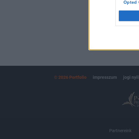
Opted 
MÁR ELŐFIZETŐ
© 2026 Portfolio
impresszum
jogi nyi
Partnereink