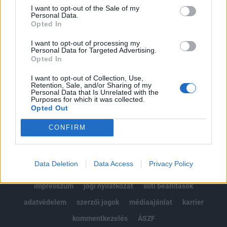
Portfolio.hu teljes cikkarchívum
I want to opt-out of the Sale of my
Personal Data.
Kötéslisták: BÉT elmúlt 2 év napon belüli
Opted In
kötéslistái
I want to opt-out of processing my
Personal Data for Targeted Advertising.
Előfizetés
Opted In
I want to opt-out of Collection, Use,
Retention, Sale, and/or Sharing of my
MÁR ELŐFIZETŐNK VAGY?
BEJELENTKEZÉS
Personal Data that Is Unrelated with the
Purposes for which it was collected.
Opted Out
CONFIRM
Data Deletion
Data Access
Privacy Policy
© 2026 Portfolio
impresszum
jogi nyilatkozat
süti beállítások
adatvédelem
szerzői jogok
médiaajánlat
karrier
kommentkezelés
ÁSZF