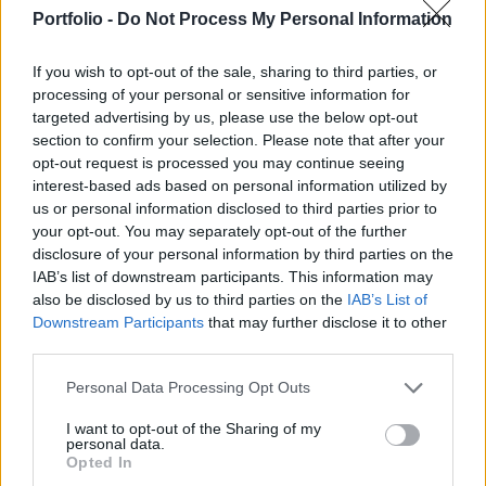
kormányzati apparátus felkérést kapott arra, hogy
Portfolio -
Do Not Process My Personal Information
felmérje, milyen kritériumokkal szűkíthető a
csoport.
If you wish to opt-out of the sale, sharing to third parties, or
processing of your personal or sensitive information for
Pontos hatástanulmány, háttérszámítás nélkül tárgyalt az
targeted advertising by us, please use the below opt-out
ügyről szerdán a kormány és múlt héten a Fidesz-KDNP
section to confirm your selection. Please note that after your
egyaránt. A hírportál szerint a kormány tesztelni akarta a
opt-out request is processed you may continue seeing
reakciókat a bejelentéssel, és úgy gondolta, ha túl
interest-based ads based on personal information utilized by
us or personal information disclosed to third parties prior to
kockázatosnak tűnik a lépés, finomít a javaslaton. Eddig az
your opt-out. You may separately opt-out of the further
alábbi szűkítéseket hajtotta végre a kormány: - a
disclosure of your personal information by third parties on the
bankoknak nem lesz kötelező...
IAB’s list of downstream participants. This information may
also be disclosed by us to third parties on the
IAB’s List of
Downstream Participants
that may further disclose it to other
KEDVES OLVASÓNK!
third parties.
A keresett cikk a portfolio.hu hírarchívumához
Personal Data Processing Opt Outs
tartozik, melynek olvasása előfizetéses
regisztrációhoz kötött.
I want to opt-out of the Sharing of my
personal data.
Opted In
Az előfizetés a következőket tartalmazza: